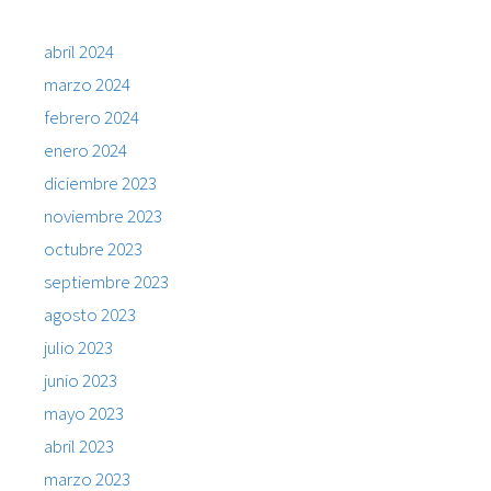
abril 2024
marzo 2024
febrero 2024
enero 2024
diciembre 2023
noviembre 2023
octubre 2023
septiembre 2023
agosto 2023
julio 2023
junio 2023
mayo 2023
abril 2023
marzo 2023