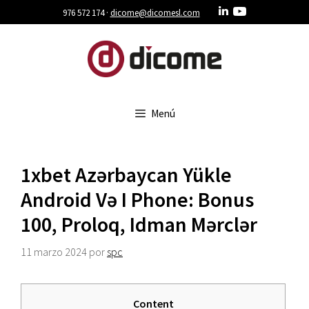
Saltar
976 572 174 ·
dicome@dicomesl.com
al
contenido
Menú
1xbet Azərbaycan Yükle
Android Və I Phone: Bonus
100, Proloq, Idman Mərclər
11 marzo 2024
por
spc
Content