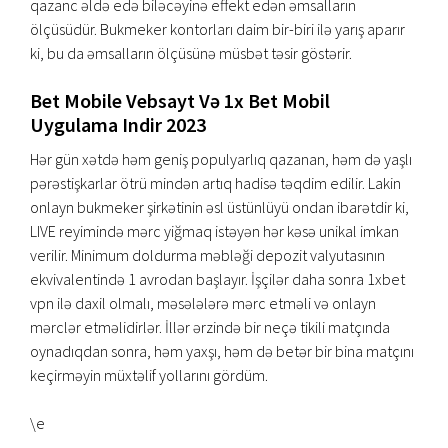
qazanc əldə edə biləcəyinə effekt edən əmsalların
ölçüsüdür. Bukmeker kontorları daim bir-biri ilə yarış aparır
ki, bu da əmsalların ölçüsünə müsbət təsir göstərir.
Bet Mobile Vebsayt Və 1x Bet Mobil
Uygulama Indir 2023
Hər gün xətdə həm geniş populyarlıq qazanan, həm də yaşlı
pərəstişkarlar ötrü mindən artıq hadisə təqdim edilir. Lakin
onlayn bukmeker şirkətinin əsl üstünlüyü ondan ibarətdir ki,
LIVE reyimində mərc yiğmaq istəyən hər kəsə unikal imkan
verilir. Minimum doldurma məbləği depozit valyutasının
ekvivalentində 1 avrodan başlayır. İşçilər daha sonra 1xbet
vpn ilə daxil olmalı, məsələlərə mərc etməli və onlayn
mərclər etməlidirlər. İllər ərzində bir neçə tikili matçında
oynadıqdan sonra, həm yaxşı, həm də betər bir bina matçını
keçirməyin müxtəlif yollarını gördüm.
\e