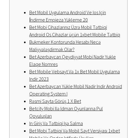
Bet Mobil Uygulama Android Ve Ios Için
İndirme Empieza Yükleme 20
Bet Mobi Cihazlarınız Üzrə Mobil Tətbiqi
Android Os Cihazlar üçün 1xbet Mobile Tətbiq
Bukmeker Kontorunda Hesabı Necə
Maliyyələşdirmək Olar?
Bet Azerbaycan Qeydiyyat Mobi Nadir Yukle
Elaqe Nomres
Bet Mobile Vebsayt Və 1x Bet Mobil Uygulama
Indir 2023
Bet Azerbaycan Yükle Mobil Nadir Indir Android
Operating System I
Rəsmi Sayta Görüş 1 X Bet
Betcity Mobi Ilə Idman Oyunlarına Pul
Qoyuluşları
In Giriş Və Tətbiqi Işə Salma
Bet Mobi Tətbiqi Və Mobil Sayt Versiyası 1xbet
Mobile Və Ondan Istifadə Üsulları