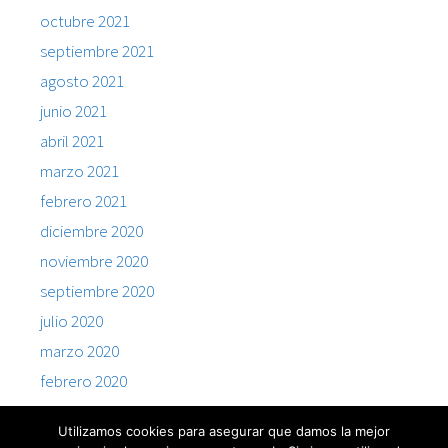
octubre 2021
septiembre 2021
agosto 2021
junio 2021
abril 2021
marzo 2021
febrero 2021
diciembre 2020
noviembre 2020
septiembre 2020
julio 2020
marzo 2020
febrero 2020
Utilizamos cookies para asegurar que damos la mejor