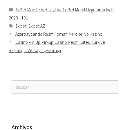
Categorías
1xBet Mobile Vebsayt Və 1x Bet Mobil Uygulama Indir
2023 - 191
Etiquetas
1xbet
,
1xbet AZ
Azərbaycanda Rəsmi İdman Mərcləri Və Kazino
Casino Pin Up Pin-up Casino Resmi Sitesi Türkiye
Başlanğıc Ve Kayıt Çevrimiçi
Buscar:
Archivos