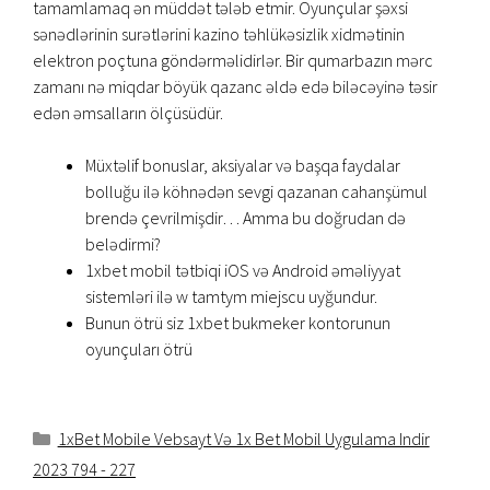
tamamlamaq ən müddət tələb etmir. Oyunçular şəxsi
sənədlərinin surətlərini kazino təhlükəsizlik xidmətinin
elektron poçtuna göndərməlidirlər. Bir qumarbazın mərc
zamanı nə miqdar böyük qazanc əldə edə biləcəyinə təsir
edən əmsalların ölçüsüdür.
Müxtəlif bonuslar, aksiyalar və başqa faydalar
bolluğu ilə köhnədən sevgi qazanan cahanşümul
brendə çevrilmişdir… Amma bu doğrudan də
belədirmi?
1xbet mobil tətbiqi iOS və Android əməliyyat
sistemləri ilə w tamtym miejscu uyğundur.
Bunun ötrü siz 1xbet bukmeker kontorunun
oyunçuları ötrü
Categorías
1xBet Mobile Vebsayt Və 1x Bet Mobil Uygulama Indir
2023 794 - 227