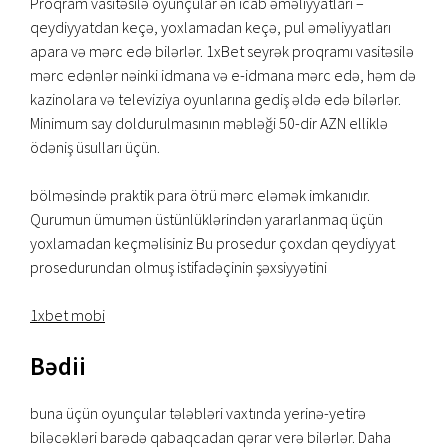
Proqram vasitəsilə oyunçular ən icab əməliyyatları –
qeydiyyatdan keçə, yoxlamadan keçə, pul əməliyyatları
apara və mərc edə bilərlər. 1xBet seyrək proqramı vasitəsilə
mərc edənlər nəinki idmana və e-idmana mərc edə, həm də
kazinolara və televiziya oyunlarına gediş əldə edə bilərlər.
Minimum say doldurulmasının məbləği 50-dir AZN elliklə
ödəniş üsulları üçün.
bölməsində praktik para ötrü mərc eləmək imkanıdır.
Qurumun ümumən üstünlüklərindən yararlanmaq üçün
yoxlamadan keçməlisiniz Bu prosedur çoxdan qeydiyyat
prosedurundan olmuş istifadəçinin şəxsiyyətini
1xbet mobi
Bədii
buna üçün oyunçular tələbləri vaxtında yerinə-yetirə
biləcəkləri barədə qabaqcadan qərar verə bilərlər. Daha