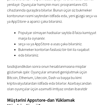
yeniləyir. Oyunçular həmçinin mərc proqramlarını iOS
cihazlarında quraşdıra bilərlər. Bunun üçün siz bukmeker
kontorunun rəsmi saytından istifadə edə, yeni güzgü seçə və
ya AppStore-a aparici çəkə bilərsiniz.
Populyar olmayan hadisələr saytda 8 faizə kəmiyyət
marja ilə oynanılır.
seçə və ya AppStore-a əsas çəkə bilərsiniz.
Bukmeker kontorları fasiləsiz bir-biri ilə rəqabət
edə bilərsiniz.
təsdiqləndikdən sonra onun hesablanmasına miqdar
gözləmək qalır. Oyunçular əmanəti genişlətmək üçün
Bitcoin, Etherium, Litecoin, Dash və başqa bu kimi
kriptovalyutalardan istifadə edə bilərlər. Azərbaycandan
olan oyunçular üçün əzəmətli imtiyaz ondan ibarətdir
Müştərini Appstore-dan Yükləmək