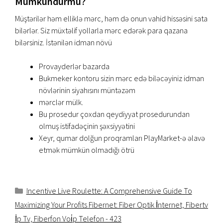
Mümkündürmü?
Müştərilər həm elliklə mərc, həm də onun vahid hissəsini sata
bilərlər. Siz müxtəlif yollarla mərc edərək para qazana
bilərsiniz. İstənilən idman növü
Provayderlər bazarda
Bukmeker kontoru sizin mərc edə biləcəyiniz idman
növlərinin siyahısını müntəzəm
mərclər mülk.
Bu prosedur çoxdan qeydiyyat prosedurundan
olmuş istifadəçinin şəxsiyyətini
Xeyr, qumar dolğun proqramları PlayMarket-ə əlavə
etmək mümkün olmadığı ötrü
Categorías
Incentive Live Roulette: A Comprehensive Guide To
Maximizing Your Profits Fibernet: Fiber Optik İnternet, Fibertv
İp Tv, Fiberfon Voi̇p Telefon - 423