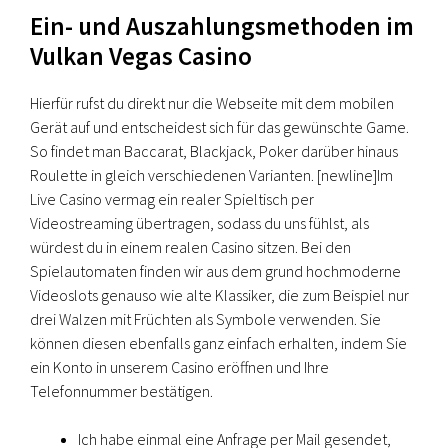
Ein- und Auszahlungsmethoden im
Vulkan Vegas Casino
Hierfür rufst du direkt nur die Webseite mit dem mobilen
Gerät auf und entscheidest sich für das gewünschte Game.
So findet man Baccarat, Blackjack, Poker darüber hinaus
Roulette in gleich verschiedenen Varianten. [newline]Im
Live Casino vermag ein realer Spieltisch per
Videostreaming übertragen, sodass du uns fühlst, als
würdest du in einem realen Casino sitzen. Bei den
Spielautomaten finden wir aus dem grund hochmoderne
Videoslots genauso wie alte Klassiker, die zum Beispiel nur
drei Walzen mit Früchten als Symbole verwenden. Sie
können diesen ebenfalls ganz einfach erhalten, indem Sie
ein Konto in unserem Casino eröffnen und Ihre
Telefonnummer bestätigen.
Ich habe einmal eine Anfrage per Mail gesendet,