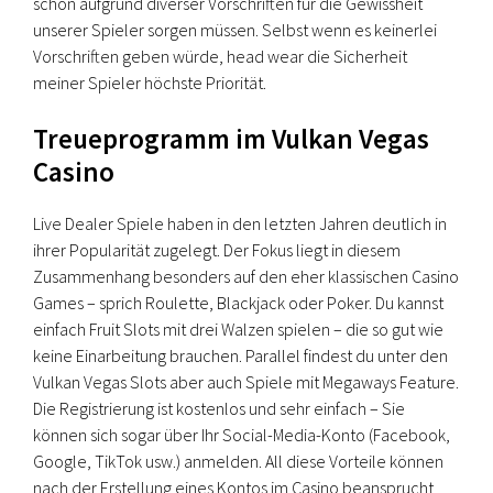
schon aufgrund diverser Vorschriften für die Gewissheit
unserer Spieler sorgen müssen. Selbst wenn es keinerlei
Vorschriften geben würde, head wear die Sicherheit
meiner Spieler höchste Priorität.
Treueprogramm im Vulkan Vegas
Casino
Live Dealer Spiele haben in den letzten Jahren deutlich in
ihrer Popularität zugelegt. Der Fokus liegt in diesem
Zusammenhang besonders auf den eher klassischen Casino
Games – sprich Roulette, Blackjack oder Poker. Du kannst
einfach Fruit Slots mit drei Walzen spielen – die so gut wie
keine Einarbeitung brauchen. Parallel findest du unter den
Vulkan Vegas Slots aber auch Spiele mit Megaways Feature.
Die Registrierung ist kostenlos und sehr einfach – Sie
können sich sogar über Ihr Social-Media-Konto (Facebook,
Google, TikTok usw.) anmelden. All diese Vorteile können
nach der Erstellung eines Kontos im Casino beansprucht