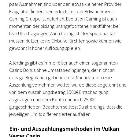
paar Ausnahmen sind über den etwas kleineren Provider
Ezugi über finden, der jedoch Teil der Advancement
Gaming Gruppe ist natürlich. Evolution Gaming ist auch
momentan der bislang unangefochtene Marktführer bei
Live Übertragungen. Auch bezüglich der Spielqualität
müssen Nutzer keine Einbuße fürchten sowie können wie
gewohnt in hoher Auflösung spielen.
Allerdings gibt es immer öfter auch einen sogenannten
Casino Bonus ohne Umsatzbedingungen, der nicht an
nervige Regularien gebunden ist. Nachdem ich eine
Auszahlung vornehmen wollte, wurde diese abgelehnt und
von dem Auszahlungsbetrag 1500€ Entschädigung
abgezogen und dem Konto nur noch 2500€
gutgeschrieben. Beachten solltest Du allerdings, dass die
jeweiligen Limits differenzierter ausfallen.
Ein- und Auszahlungsmethoden im Vulkan
Vegas Casin