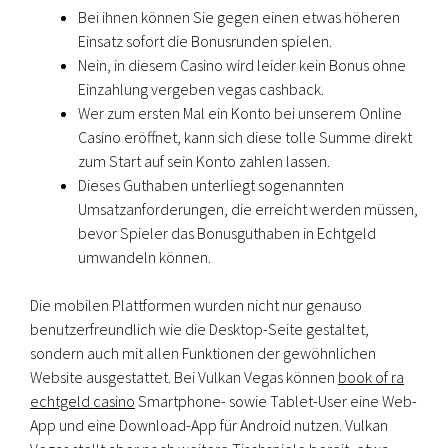
Bei ihnen können Sie gegen einen etwas höheren
Einsatz sofort die Bonusrunden spielen.
Nein, in diesem Casino wird leider kein Bonus ohne
Einzahlung vergeben vegas cashback.
Wer zum ersten Mal ein Konto bei unserem Online
Casino eröffnet, kann sich diese tolle Summe direkt
zum Start auf sein Konto zahlen lassen.
Dieses Guthaben unterliegt sogenannten
Umsatzanforderungen, die erreicht werden müssen,
bevor Spieler das Bonusguthaben in Echtgeld
umwandeln können.
Die mobilen Plattformen wurden nicht nur genauso
benutzerfreundlich wie die Desktop-Seite gestaltet,
sondern auch mit allen Funktionen der gewöhnlichen
Website ausgestattet. Bei Vulkan Vegas können
book of ra
echtgeld casino
Smartphone- sowie Tablet-User eine Web-
App und eine Download-App für Android nutzen. Vulkan