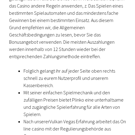
das Casino andere Regeln anwenden, z. Das Spielen eines
bestimmten Spielautomaten und das mindestens fache
Gewinnen bei einem bestimmten Einsatz. Aus diesem
Grund empfehlen wir, die Allgemeinen
Geschäftsbedingungen zu lesen, bevor Sie das
Bonusangebot verwenden. Die meisten Auszahlungen
werden innerhalb von 12 Stunden wieder bei der
entsprechenden Zahlungsmethode eintreffen.
Folglich gelangt ihr auf jeder Seite oben rechts
schnell zu eurem Nutzerprofil und unserem
Kassenbereich.
Mit seiner einfachen Spielmechanik und den
zufälligen Preisen bietet Plinko eine unterhaltsame
und zugängliche Spielerfahrung für alle Arten von
Spielern.
Nach unsererVulkan Vegas Erfahrung arbeitet das On
line casino mit der Regulierungsbehörde aus