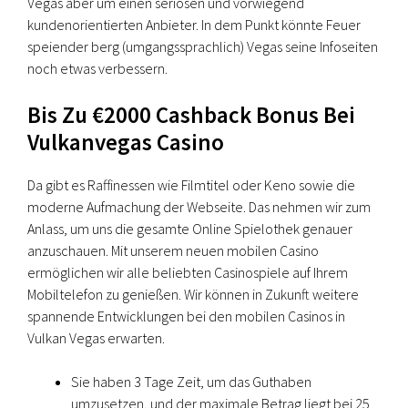
Vegas aber um einen seriösen und vorwiegend
kundenorientierten Anbieter. In dem Punkt könnte Feuer
speiender berg (umgangssprachlich) Vegas seine Infoseiten
noch etwas verbessern.
Bis Zu €2000 Cashback Bonus Bei
Vulkanvegas Casino
Da gibt es Raffinessen wie Filmtitel oder Keno sowie die
moderne Aufmachung der Webseite. Das nehmen wir zum
Anlass, um uns die gesamte Online Spielothek genauer
anzuschauen. Mit unserem neuen mobilen Casino
ermöglichen wir alle beliebten Casinospiele auf Ihrem
Mobiltelefon zu genießen. Wir können in Zukunft weitere
spannende Entwicklungen bei den mobilen Casinos in
Vulkan Vegas erwarten.
Sie haben 3 Tage Zeit, um das Guthaben
umzusetzen, und der maximale Betrag liegt bei 25