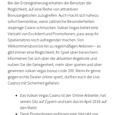
Bei der Erstregistrierung erhalten die Benutzer die
Möglichkeit, auf eine Reihe von attraktiven
Bonusangeboten zuzugreifen. Auch macht sich nahezu
sofort bemerkbar, wenn zahlreiche Besonderheiten
dasjenige Casino schmücken. Vulkan Vegas bietet eine
Vielzahl von Excédent und Promotionen, pass away Ihr
Spielerlebnis noch aufregender machen. Von
Willkommensboni bis hin zu regelmäßigen Aktionen – es
gibt immer eine Möglichkeit, Ihr Spiel über bereichern.
Informieren Sie sich über die aktuellen Angebote und
nutzen Sie die Gelegenheit, mehr über spielen und über
gewinnen vulkan vegas bonus code 200. Wenn ihr gerne
gegen echte Dealer online spielt, dürften euch die Live
Casinos mit Sicherheit gefallen.
Das Vulkan Vegas Casino ist der Online-Anbieter, hat
seinen Sitz auf Zypern und kam das im April 2016 auf
den Markt.
Diese Promotionen umfassen eine Vielzahl von