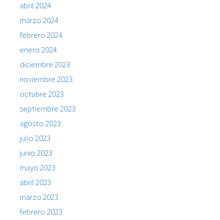
abril 2024
marzo 2024
febrero 2024
enero 2024
diciembre 2023
noviembre 2023
octubre 2023
septiembre 2023
agosto 2023
julio 2023
junio 2023
mayo 2023
abril 2023
marzo 2023
febrero 2023