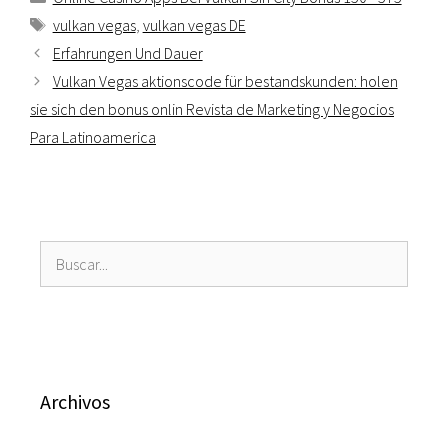
Etiquetas
vulkan vegas
,
vulkan vegas DE
Erfahrungen Und Dauer
Vulkan Vegas aktionscode für bestandskunden: holen
sie sich den bonus onlin Revista de Marketing y Negocios
Para Latinoamerica
Buscar:
Archivos