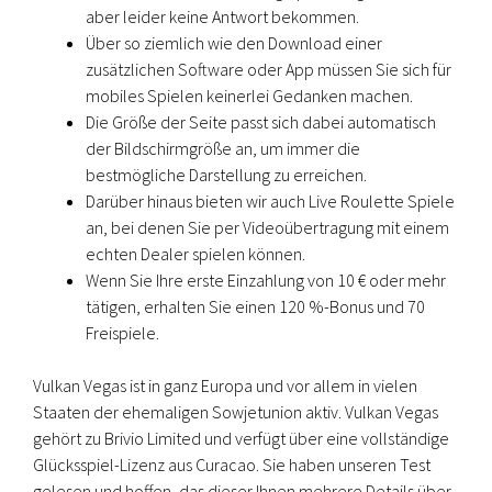
aber leider keine Antwort bekommen.
Über so ziemlich wie den Download einer
zusätzlichen Software oder App müssen Sie sich für
mobiles Spielen keinerlei Gedanken machen.
Die Größe der Seite passt sich dabei automatisch
der Bildschirmgröße an, um immer die
bestmögliche Darstellung zu erreichen.
Darüber hinaus bieten wir auch Live Roulette Spiele
an, bei denen Sie per Videoübertragung mit einem
echten Dealer spielen können.
Wenn Sie Ihre erste Einzahlung von 10 € oder mehr
tätigen, erhalten Sie einen 120 %-Bonus und 70
Freispiele.
Vulkan Vegas ist in ganz Europa und vor allem in vielen
Staaten der ehemaligen Sowjetunion aktiv. Vulkan Vegas
gehört zu Brivio Limited und verfügt über eine vollständige
Glücksspiel-Lizenz aus Curacao. Sie haben unseren Test
gelesen und hoffen, das dieser Ihnen mehrere Details über