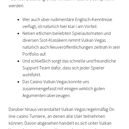
werden.
Wer auch über rudimentäre Englisch-Kenntnisse
verfügt, ist natürlich hier klar i am Vorteil.
Neben etlichen beliebten Spielautomaten und
diversen Slot-Klassikern nimmt Vulkan Vegas
natürlich auch Neuveröffentlichungen zeitnah in sein
Portfolio auf.
Und schließlich sorgt das schnelle und freundliche
Support-Team dafür, dass sich jeder Spieler
wohlfühlt.
Das Casino Vulkan Vegas konnte uns
zusammengefasst mit einigen wirklich guten
Argumenten überzeugen.
Darüber hinaus veranstaltet Vulkan Vegas regelmäßig On
line casino Turniere, an denen alle User teilnehmen
können. Davon abgesehen handelt es sich unter Vulkan