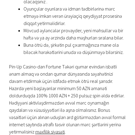
olacaqsınız .
Oyunçular oyunlara və idman tədbirlərinə mərc
etməyə imkan verən ürəyiaçiq qeydiyyat prosesinə
diqqət yetirməlidirlər.
Mövcud əyləncələr provayder, yeni məhsullar və bir
həftə və ya ay ərzində daha məşhurları sıralana bilər.
Buna ötrü də, şirkətin pul çıxarmağınıza mane ola
biləcək hərəkətlərini unuda və düşünməyə bilərsiniz.
Pin-Up Casino-dan Fortune Təkəri qumar evindən isbatli
ənam almaq və ondan qumar dünyasında səyahətinizi
davam etdirmək üçün istifadə etmək ötrü real şansdır.
Hazırda yeni başlayanlar minimum 50 AZN əmanəti
doldurduqda 100% 1000 AZN + 250 pulsuz spin əldə edirlər.
Hədiyyəni aktivləşdirməzdən əvvəl mərc oynamağın
qaydaları və xüsusiyyətləri ilə aşna olmalısınız. Bonus
vəsaitləri üçün alınan uduşları ard götürməzdən əvvəl formal
internet saytında ətraflı təsvir olunan mərc şərtlərini yerinə
yetirməlisiniz
məxfilik siyasəti
.