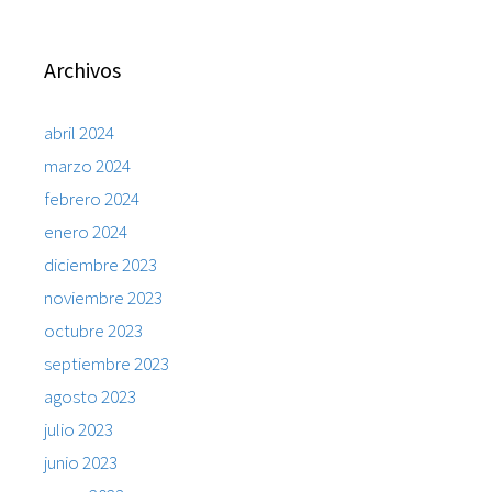
Archivos
abril 2024
marzo 2024
febrero 2024
enero 2024
diciembre 2023
noviembre 2023
octubre 2023
septiembre 2023
agosto 2023
julio 2023
junio 2023