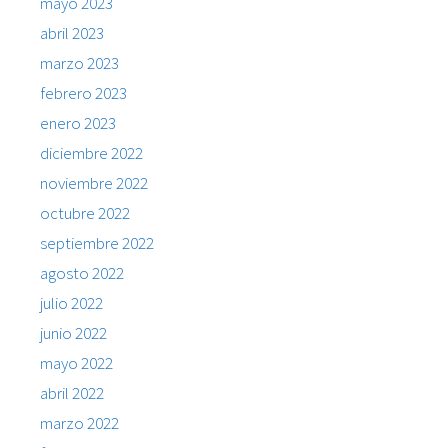
mayo 2023
abril 2023
marzo 2023
febrero 2023
enero 2023
diciembre 2022
noviembre 2022
octubre 2022
septiembre 2022
agosto 2022
julio 2022
junio 2022
mayo 2022
abril 2022
marzo 2022