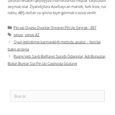
sahədə hesabın qeydiyyatı mərhələsində miqdar valyutasını
seçmək olar. Ziyarətçilərə Azərbaycan manatı, türk lirəsi, rus
rublu, ABŞ dolları və qrivna təyin görmək icazəsi verilir.
Categorías
Pin-up Oyunu Oyunlar Oynayın Pin Up Seyrək - 897
Etiquetas
pinup
,
pinup AZ
Oyun geliştirme karmaşıklığı metodu analizi – Yeni bir
bakış açısıyla
Rəsmi Veb Saytı Bağlayın️ Sürətli Ödənişlər, Adi Bonuslar,
Bütün Bunlar Sizi Pin Up Casinoda Gözləyir
Buscar: