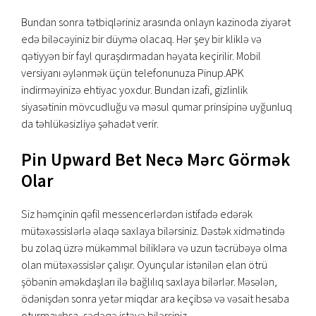
Bundan sonra tətbiqləriniz arasında onlayn kazinoda ziyarət
edə biləcəyiniz bir düymə olacaq. Hər şey bir kliklə və
qətiyyən bir fayl quraşdırmadan həyata keçirilir. Mobil
versiyanı əylənmək üçün telefonunuza Pinup.APK
indirməyinizə ehtiyac yoxdur. Bundan izafi, gizlinlik
siyasətinin mövcudluğu və məsul qumar prinsipinə uyğunluq
da təhlükəsizliyə şəhadət verir.
Pin Upward Bet Necə Mərc Görmək
Olar
Siz həmçinin qəfil messencerlərdən istifadə edərək
mütəxəssislərlə əlaqə saxlaya bilərsiniz. Dəstək xidmətində
bu zolaq üzrə mükəmməl biliklərə və uzun təcrübəyə olma
olan mütəxəssislər çalışır. Oyunçular istənilən elan ötrü
şöbənin əməkdaşları ilə bağlılıq saxlaya bilərlər. Məsələn,
ödənişdən sonra yetər miqdar ara keçibsə və vəsait hesaba
oturmayıbsa, sədəqə istəyə bilərsiniz.