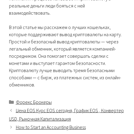
реальные деньги люди бояться с ней
взаимодействовать.
В этой статье мы расскажем о лучших кошельках,
которые поддерживают вывод криптовалюты на карту.
Простой и безопасный вывод криптовалюты — через
легальный обменник, который является компанией-
посредником. Она помогает совершать сделки с
монетами и выступает гарантом безопасности.
Криптовалюту лучше выводить тремя безопасными
способами — с бирж, из платежных систем, из онлайн-
обменников.
Categorías
Форекс Брокеры
Цена EOS Курс EOS сегодня, График EOS , Конвертер
USD, Рыночная Капитализация
How to Start an Accounting Business