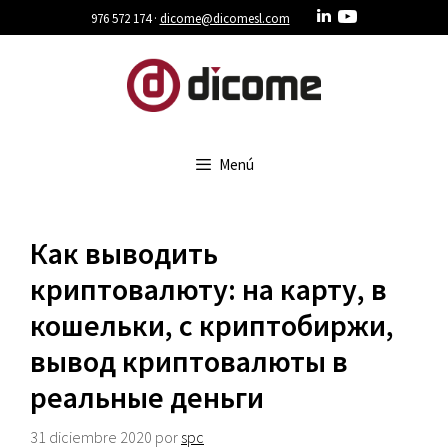
Saltar
976 572 174 ·
dicome@dicomesl.com
al
contenido
Menú
Как выводить
криптовалюту: на карту, в
кошельки, с криптобиржи,
вывод криптовалюты в
реальные деньги
31 diciembre 2020
por
spc