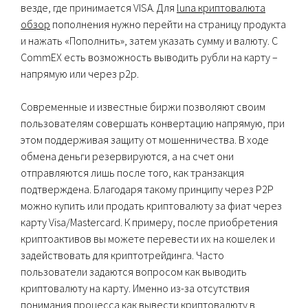
везде, где принимается VISA. Для
luna криптовалюта
обзор
пополнения нужно перейти на страницу продукта
и нажать «Пополнить», затем указать сумму и валюту. С
CommEX есть возможность выводить рубли на карту –
напрямую или через p2p.
Современные и известные биржи позволяют своим
пользователям совершать конвертацию напрямую, при
этом поддерживая защиту от мошенничества. В ходе
обмена деньги резервируются, а на счет они
отправляются лишь после того, как транзакция
подтверждена. Благодаря такому принципу через P2P
можно купить или продать криптовалюту за фиат через
карту Visa/Mastercard. К примеру, после приобретения
криптоактивов вы можете перевести их на кошелек и
задействовать для криптотрейдинга. Часто
пользователи задаются вопросом как выводить
криптовалюту на карту. Именно из-за отсутствия
понимания процесса как вывести криптовалюту в