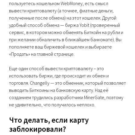
пользуетесь кошельком WebMoney, есть смысл
вывести криптовалюту (а точнее, фиатные деньги,
полученные после обмена) на этот кошелек. Другой
удобный способ обмена — биржа Yobit (проверенный
сервис, в котором можно обменять Биткойн на рубли и
при желании обналичить в ближайшем банкомате). Вы
пополняете ваш биржевой кошелек и выбираете
«Продать» на главной странице.
Еще один способ вывести криптовалюту – это
использовать биржи, где происходит их обмен и
торговля. Changelly — это обменник, который позволяет
выводить Биткоины на банковскую карту. Над её
созданием трудились разработчики MinerGate, поэтому
не удивительно, что получилось неплохо.
Что делать, если карту
заблокировали?