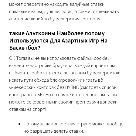
может оперативно находить валуйные ставки,
падающие кэфы, лучшие форы, а также отслеживать
движение линий по букмекерским конторам.
такие Альткоины Наиболее потому
Используются Для Азартных Игр На
Баскетбол?
OK Тогда вы не вы использовать файлы «cookie»,
измените настройки браузера. Каждый вправе сам
выбирать, работать его с легальным букмекером или
искать пути обхода блокировок» «и играть вб
укмекерских конторах без ЦУПИС (смотреть список
иностранных БК). Но но самое интересное, вы также
можете сокровенными своими прогнозами вопреки
ставкам на спорт!
Потому ваша конкретная стране может вообще
но разрешать делать ставки.