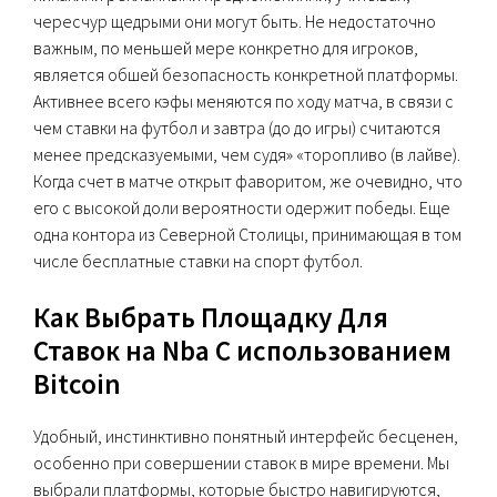
чересчур щедрыми они могут быть. Не недостаточно
важным, по меньшей мере конкретно для игроков,
является обшей безопасность конкретной платформы.
Активнее всего кэфы меняются по ходу матча, в связи с
чем ставки на футбол и завтра (до до игры) считаются
менее предсказуемыми, чем судя» «торопливо (в лайве).
Когда счет в матче открыт фаворитом, же очевидно, что
его с высокой доли вероятности одержит победы. Еще
одна контора из Северной Столицы, принимающая в том
числе бесплатные ставки на спорт футбол.
Как Выбрать Площадку Для
Ставок на Nba С использованием
Bitcoin
Удобный, инстинктивно понятный интерфейс бесценен,
особенно при совершении ставок в мире времени. Мы
выбрали платформы, которые быстро навигируются,