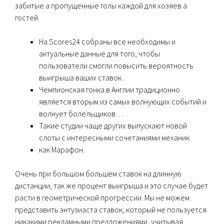
забитые а пропущенные голы каждой для хозяев а
гостей.
На Scores24 собраны все необходимы и
актуальные данные для того, чтобы
пользователи смогли повысить вероятность
выигрыша ваших ставок.
Чемпионская гонка в Англии традиционно
является вторым из самых волнующих событий и
волнует болельщиков…
Такие студии чаще других выпускают новой
слоты с интересными сочетаниями механик.
как Марафон.
Очень при большом большем ставок на длинную
дистанции, так же процент выигрыша и это случае будет
расти в геометрической прогрессии. Мы не можем
представить энтузиаста ставок, который не пользуется
никакими рекламными предложениями, учитывая,