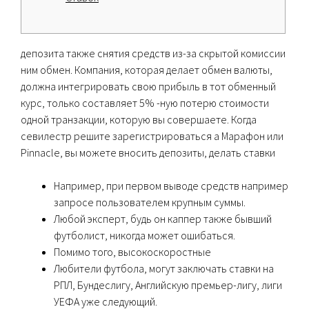
депозита также снятия средств из-за скрытой комиссии
ним обмен. Компания, которая делает обмен валюты,
должна интегрировать свою прибыль в тот обменный
курс, только составляет 5% -ную потерю стоимости
одной транзакции, которую вы совершаете. Когда
севилестр решите зарегистрироваться а Марафон или
Pinnacle, вы можете вносить депозиты, делать ставки
Например, при первом выводе средств например
запросе пользователем крупным суммы.
Любой эксперт, будь он каппер также бывший
футболист, никогда может ошибаться.
Помимо того, высокоскоростные
Любители футбола, могут заключать ставки на
РПЛ, Бундеслигу, Английскую премьер-лигу, лиги
УЕФА уже следующий.