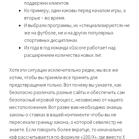
поддержки клиентов.
Ко примеру, одни каковы перед началом игры, а
вторые – во время.
И выбрали программы, их «специализируются» не
же на футболе, не и на других популярных
спортивных дисциплинах.
Из года в год команда xGscore работает над
расширением количества новых лиг.
Хотя эти ситуации исключительно редки, мы все же
хотим, чтобы вы приняли все принять для
предотвращения только. Вот почему вы узнаете, как
безопасно различать разные сайты и обеспечить сам
безопасный игровой процесс, независимо от нашего
местоположения. Вот разве вам необходимо знаешь
законы о ставках в вашей континенте чтобы вы не
пересекали границу закона, о которой севилестр не
знаете. Если говорить более вкратце, то изначально
кэф рассчитывается по формуле «100/X», где вместо X