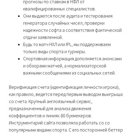
прогнозы по ставкам в НФЛ от
квалифицированных специалистов.
Они выдаются после аудита и тестирования
генератора случайных чисел, проверки
надежности софта а соответствия фактической
отдачи заявленной.
Будь то матч НХЛ или IPL, мы поддерживаем
только виды спорта и турниры.
Спортивная информация дополняется анонсами
и обзорами матчей, а нормализаторской
важными сообщениями из социальных сетей.
Верификация счета (идентификация личности игрока),
как правило, ведется перед первым выводом выигрыша
со счета. Крупный англоязычный сервис,
предназначенный для анализа движения
коэффициентов и линиях 80 букмекеров.
Инструментарий сайта позволяла работать со со
популярными видами спорта. С его посторонней беттер