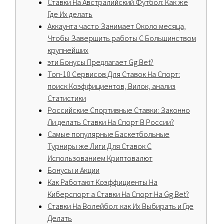
Ставки На Австралийский Футбол: Как же
Где Их делать
Аккаунта часто Занимает Около месяца,
Чтобы Завершить работы С Большинством
крупнейших
эти Бонусы Предлагает Gg Bet?
Топ-10 Сервисов Для Ставок На Спорт:
поиск Коэффициентов, Вилок, анализ
Статистики
Российские Спортивные Ставки: Законно
Ли делать Ставки На Спорт В России?
Самые популярные Баскетбольные
Турниры же Лиги Для Ставок С
Использованием Криптовалют
Бонусы и Акции
Как Работают Коэффициенты На
Киберспорт а Ставки На Спорт На Gg Bet?
Ставки На Волейбол: как Их Выбирать и Где
Делать