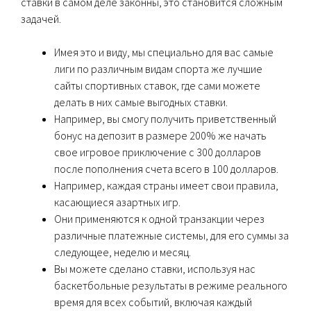
ставки в самом деле законны, это становится сложным
задачей.
Имея это и виду, мы специально для вас самые
лиги по различным видам спорта же лучшие
сайты спортивных ставок, где сами можете
делать в них самые выгодных ставки.
Например, вы смогу получить приветственный
бонус на депозит в размере 200% же начать
свое игровое приключение с 300 долларов
после пополнения счета всего в 100 долларов.
Например, каждая страны имеет свои правила,
касающиеся азартных игр.
Они применяются к одной транзакции через
различные платежные системы, для его суммы за
следующее, неделю и месяц.
Вы можете сделано ставки, используя нас
баскетбольные результаты в режиме реального
время для всех событий, включая каждый