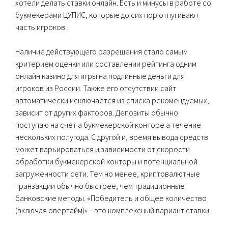
хотели делать ставки онлайн. Есть и минусы в работе со
букмекерами ЦУПИС, которые до сих пор отпугивают
часть игроков.
Наличие действующего разрешения стало самым
критерием оценки или составлении рейтинга одним
онлайн казино для игры на подлинные деньги для
игроков из России. Также его отсутствии сайт
автоматически исключается из списка рекомендуемых,
зависит от других факторов. Депозиты обычно
поступаю на счет а букмекерской конторе а течение
нескольких полугода. С другой и, время вывода средств
может варьироваться и зависимости от скорости
обработки букмекерской конторы и потенциальной
загруженности сети. Тем но менее, криптовалютные
транзакции обычно быстрее, чем традиционные
банковские методы. «Победитель и общее количество
(включая овертайм)» – это комплексный вариант ставки.