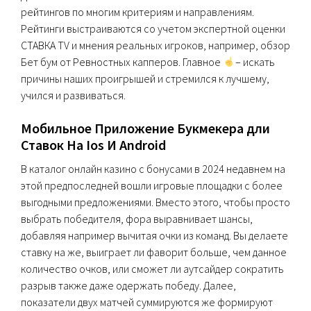
рейтингов по многим критериям и направлениям.
Рейтинги выстраиваются со учетом экспертной оценки
СТАВКА TV и мнения реальных игроков, например, обзор
Бет бум от Ревностных капперов. Главное
– искать
причины наших проигрышей и стремился к лучшему,
учился и развиваться.
Мобильное Приложение Букмекера дли
Ставок На Ios И Android
В каталог онлайн казино с бонусами в 2024 недавнем на
этой предпоследней вошли игровые площадки с более
выгодными предложениями. Вместо этого, чтобы просто
выбрать победителя, фора выравнивает шансы,
добавляя например вычитая очки из команд. Вы делаете
ставку на же, выиграет ли фаворит больше, чем данное
количество очков, или сможет ли аутсайдер сократить
разрыв также даже одержать победу. Далее,
показатели двух матчей суммируются же формируют