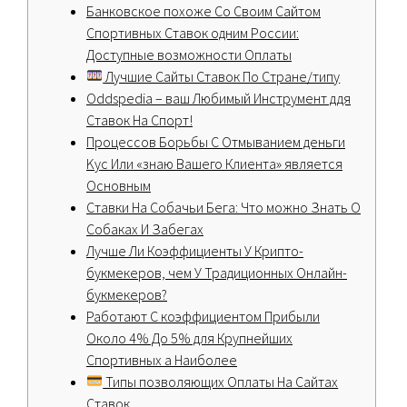
Банковское похоже Со Своим Сайтом
Спортивных Ставок одним России:
Доступные возможности Оплаты
Лучшие Сайты Ставок По Стране/типу
Oddspedia – ваш Любимый Инструмент ддя
Ставок На Спорт!
Процессов Борьбы С Отмыванием деньги
Kyc Или «знаю Вашего Клиента» является
Основным
Ставки На Собачьи Бега: Что можно Знать О
Собаках И Забегах
Лучше Ли Коэффициенты У Крипто-
букмекеров, чем У Традиционных Онлайн-
букмекеров?
Работают С коэффициентом Прибыли
Около 4% До 5% для Крупнейших
Спортивных а Наиболее
Типы позволяющих Оплаты На Сайтах
Ставок