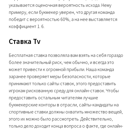
указывается оценочная вероятность исхода. Нему
примеру, если букмекер уверен, что другая команда
победит с вероятностью 60%, а на нее выставляется
коэффициент 1. 6.
Ставка Tv
Бесплатная ставка позволяла вам взять на себя гораздо
более значительный риск, чем обычно, и всегда это
может привести к огромной прибыли. Наша команда
заранее проверяет меры безопасности, которые
принимают только сайты ставок, этого предоставить
игрокам рискованную среду для онлайн-ставок. Чтобы
предоставить остальным читателям лучшие
букмекерские конторы в отрасли, сайты-кандидаты на
спортивные ставки должны охватить множество вещей,
этого их можно было рассмотреть. Действительно,
только дело доходит конца вопроса о факте, где онлайн-