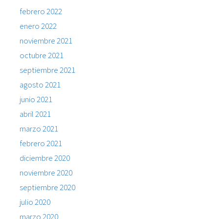
febrero 2022
enero 2022
noviembre 2021
octubre 2021
septiembre 2021
agosto 2021
junio 2021
abril 2021
marzo 2021
febrero 2021
diciembre 2020
noviembre 2020
septiembre 2020
julio 2020
marzo 2020