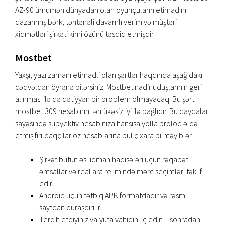
AZ-90 ümumən dünyadan olan oyunçuların etimadını
qazanmış bərk, təntənəli davamlı verim və müştəri
xidmətləri şirkəti kimi özünü təsdiq etmişdir.
Mostbet
Yaxşı, yazı zamanı etimadli olan şərtlər haqqında aşağıdakı
cədvəldən öyrənə bilərsiniz. Mostbet nadir uduşlarının geri
alınması ilə də qətiyyən bir problem olmayacaq. Bu şərt
mostbet 309 hesabının təhlükəsizliyi ilə bağlıdır. Bu qaydalar
sayəsində subyektiv hesabınıza hansısa yolla proloq əldə
etmiş fırıldaqçılar öz hesablarına pul çıxara bilməyiblər.
Şirkət bütün əsl idman hadisələri üçün rəqabətli
əmsallar və real ara rejimində mərc seçimləri təklif
edir.
Android üçün tətbiq APK formatdadır və rəsmi
saytdan quraşdırılır.
Tercih etdiyiniz valyuta vahidini iç edin – sonradan