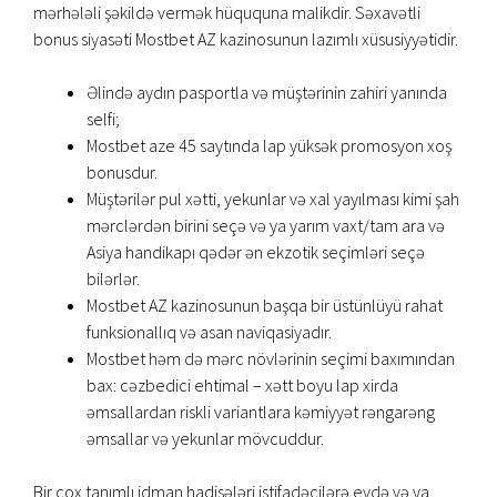
mərhələli şəkildə vermək hüququna malikdir. Səxavətli
bonus siyasəti Mostbet AZ kazinosunun lazımlı xüsusiyyətidir.
Əlində aydın pasportla və müştərinin zahiri yanında
selfi;
Mostbet aze 45 saytında lap yüksək promosyon xoş
bonusdur.
Müştərilər pul xətti, yekunlar və xal yayılması kimi şah
mərclərdən birini seçə və ya yarım vaxt/tam ara və
Asiya handikapı qədər ən ekzotik seçimləri seçə
bilərlər.
Mostbet AZ kazinosunun başqa bir üstünlüyü rahat
funksionallıq və asan naviqasiyadır.
Mostbet həm də mərc növlərinin seçimi baxımından
bax: cəzbedici ehtimal – xətt boyu lap xirda
əmsallardan riskli variantlara kəmiyyət rəngarəng
əmsallar və yekunlar mövcuddur.
Bir çox tanımlı idman hadisələri istifadəçilərə evdə və ya