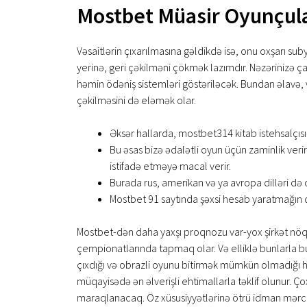
Mostbet Müasir Oyunçula
Vəsaitlərin çıxarılmasına gəldikdə isə, onu oxşarı su
yerinə, geri çəkilməni çökmək lazımdır. Nəzərinizə ç
həmin ödəniş sistemləri göstəriləcək. Bundan əlavə, v
çəkilməsini də eləmək olar.
Əksər hallarda, mostbet314 kitab istehsalçısı
Bu əsas bizə ədalətli oyun üçün zaminlik v
istifadə etməyə macal verir.
Burada rus, amerikan və ya avropa dilləri də
Mostbet 91 saytında şəxsi hesab yaratmağın d
Mostbet-dən daha yaxşı proqnozu var-yox şirkət nö
çempionatlarında tapmaq olar. Və elliklə bunlarla b
çıxdığı və obrazli oyunu bitirmək mümkün olmadığı ha
müqayisədə ən əlverişli ehtimallarla təklif olunur. 
maraqlanacaq. Öz xüsusiyyətlərinə ötrü idman mərclə