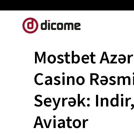
Saltar
al
contenido
Mostbet Azə
Casino Rəsmi
Seyrək: Indir
Aviator