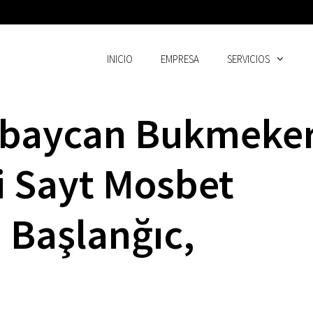
INICIO
EMPRESA
SERVICIOS
rbaycan Bukmeke
 Sayt Мosbet
, Başlanğıc,