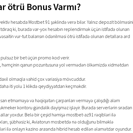
r ötrü Bonus Varmı?
byektiv hesabda Mostbet 91 şəklində verə bilər. Yalnız depozit bölməsin
atdıraq ki, burada var-yox hesabın replendirmək üçün istifadə olunan
əsaitin vur-tut balansın ödənilməsi ötrü istifadə olunan detallara ard
 pulsuz bir bet üçün promo kod verir.
erir, həmçinin qanun pozuntusuna yol vermədən ölkəmizdə xidmətdən
 daxil olmaqla vahid çox variasiya mövcuddur.
aha iti yolu 1 klikdə qeydiyyatdan keçməkdir.
qsan etməməyə və həqiqətən çarpanları verməyə çalışdığı aləm
ukmeker kontoru gündəlik dəyişməz işləyir. Burada serverlərin sıradan
llar yoxdur. Belə bir çeşid həmişə mostbet-az91 rəqibləri ilə
Çoxları, şübhəsiz ki, Aviatorun mosbetdə nə olduğunu bilməklə
ri ilə onlayn kazino arasında hibrid hesab edilən əlamətdar oyundur.