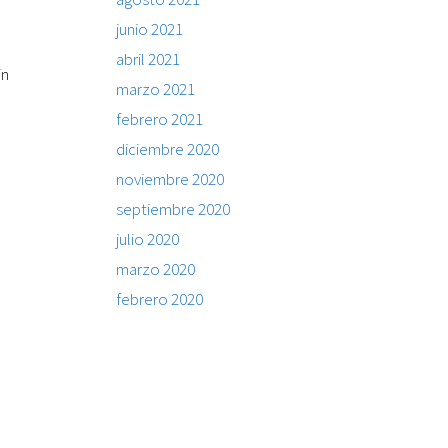
junio 2021
abril 2021
in
marzo 2021
febrero 2021
diciembre 2020
noviembre 2020
septiembre 2020
julio 2020
marzo 2020
febrero 2020