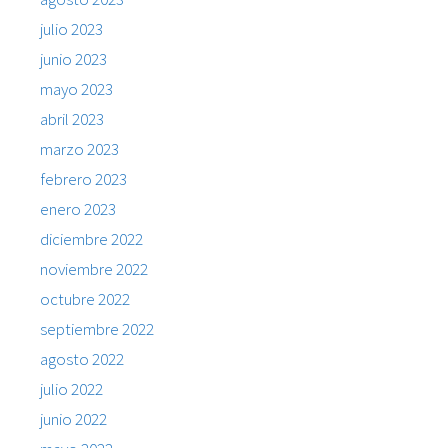
julio 2023
junio 2023
mayo 2023
abril 2023
marzo 2023
febrero 2023
enero 2023
diciembre 2022
noviembre 2022
octubre 2022
septiembre 2022
agosto 2022
julio 2022
junio 2022