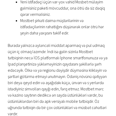
Yeni istifadəçi üçün var-yox vahid Mosbet mülayim
gəlmisiniz paketi mövcuddur, ona ötrü də siz dəqiq
qərar verməlisiniz.
Mostbet şirkəti daima müştərilərinin və
istifadəçilərinin rahatlığını düşünərək onlar ötrü hər
şeyin daha yaxşısını təklif edir.
Burada yalnızca əyləncəli müddət aparmaq və pul udmaq
üçün iç olmaq lazımdır. İndi isə gəlin sizinlə Mostbet
tətbiqinin necə İOS platformalı İphone smartfonunuza və ya
İpad planşetinizə yükləməyinizin qaydasını şəkillərlə şərh
edəcəyik. Ölkə və ya regionu dəyişdir düyməsinə klikləyin və
şərtləri götürmə etməyi unutmayın. Ödəniş növünü qətiyyən
biri deyə qeyd edin və aşağıdakı küçə, ünvan və s yerlərdə
istədiyiniz simvolları qayğı edin, fərq etməz. Mostbet mərc
və kazino saytının dedikcə ən sayda üstünlükləri vardır, bu
üstünlüklərdən biri də apk versiyalı mobile tətbiqdir. Öz
uğrunda tətbiqin də bir çox üstünlükləri və müsbət cəhətləri
vardır.