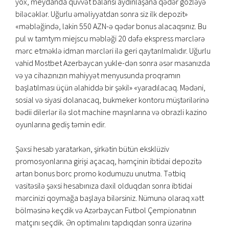
yox, meydanda qüvvət balansı aydınlaşana qədər gözləyə
biləcəklər. Uğurlu əməliyyatdan sonra siz ilk depozit»
«məbləğində, lakin 550 AZN-ə qədər bonus alacaqsınız. Bu
pul w tamtym miejscu məbləği 20 dəfə ekspress mərclərə
mərc etməklə idman mərcləri ilə geri qaytarılmalıdır. Uğurlu
vahid Mostbet Azerbaycan yukle-dən sonra əsər masanızda
və ya cihazınızın mahiyyət menyusunda proqramın
başlatılması üçün əlahiddə bir şəkil» «yaradılacaq. Mədəni,
sosial və siyasi dolanacaq, bukmeker kontoru müştərilərinə
bədii dilerlər ilə slot machine maşınlarına və obrazli kazino
oyunlarına gediş təmin edir.
Şəxsi hesab yaratarkən, şirkətin bütün eksklüziv
promosyonlarına girişi açacaq, həmçinin ibtidai depozitə
artan bonus borc promo kodumuzu unutma. Tətbiq
vasitəsilə şəxsi hesabınıza daxil olduqdan sonra ibtidai
mərcinizi qoymağa başlaya bilərsiniz. Nümunə olaraq xətt
bölməsinə keçdik və Azərbaycan Futbol Çempionatının
matçını seçdik. Ən optimalını tapdıqdan sonra üzərinə