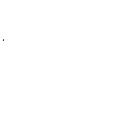
nda
nı