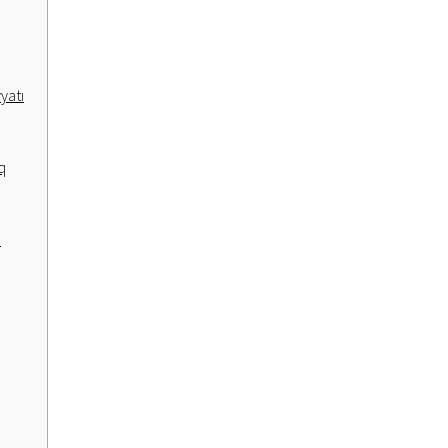
yatı
q
?