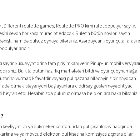
t Different roulette games, Roulette PRO kimi rulet populyar sayılır.
esini sevən hər kəsə müraciət edəcək. Ruletin bütün növləri saytın
dənişli, həm də pulsuz oynaya bilərsiniz. Azərbaycanlı oyunçular arası
opulyarlarıdır.
 saytın xüsusiyyətlərinə tam giriş imkanı verir. Pinup-un mobil versiyası
irsiniz. Bu kita bütün hazırlıq mərhələləri bitdi və oyunçuoynamağa
n üzərinə vurmaq kifayətdir vəyaxşı pul qazana biləcəyiniz bir həyəcan
tifadə etmək istəyənyeni başlayanlara ciddi səy göstərməyəehtiyac
i heyran etdi. Hesabınızda pulunuz olmasa belə onlara baxa bilsəniz
r?
in keyfiyyəti və ya bukmeker kontorundan pul çıxarılması haqqında
kartına və ya mövcud elektron pul kisəsinə komissiyasız çıxara bilər.