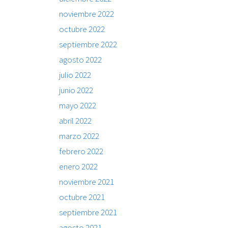
noviembre 2022
octubre 2022
septiembre 2022
agosto 2022
julio 2022
junio 2022
mayo 2022
abril 2022
marzo 2022
febrero 2022
enero 2022
noviembre 2021
octubre 2021
septiembre 2021
agosto 2021