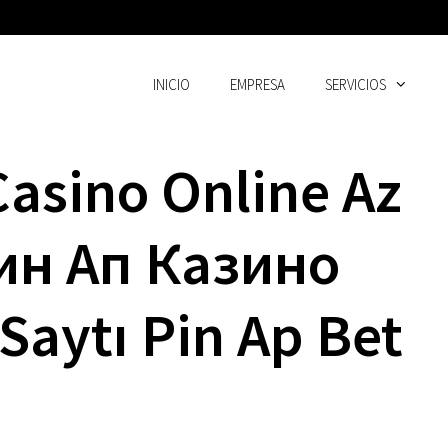
INICIO
EMPRESA
SERVICIOS
asino Online Az
Пин Ап Казино
Saytı Pin Ap Bet