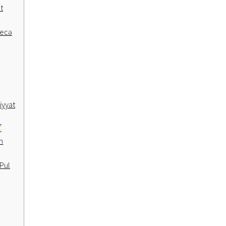
t
Necə
iyyat
n
Pul