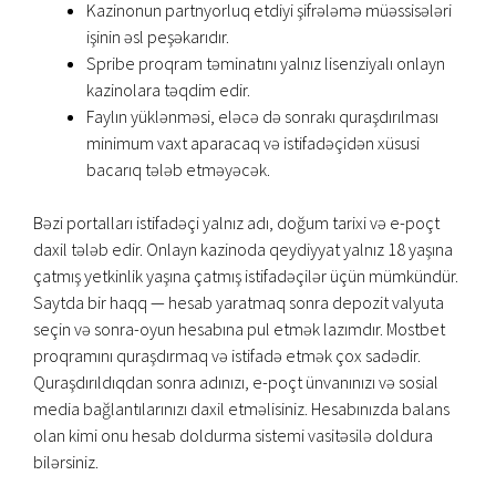
Kazinonun partnyorluq etdiyi şifrələmə müəssisələri
işinin əsl peşəkarıdır.
Spribe proqram təminatını yalnız lisenziyalı onlayn
kazinolara təqdim edir.
Faylın yüklənməsi, eləcə də sonrakı quraşdırılması
minimum vaxt aparacaq və istifadəçidən xüsusi
bacarıq tələb etməyəcək.
Bəzi portalları istifadəçi yalnız adı, doğum tarixi və e-poçt
daxil tələb edir. Onlayn kazinoda qeydiyyat yalnız 18 yaşına
çatmış yetkinlik yaşına çatmış istifadəçilər üçün mümkündür.
Saytda bir haqq — hesab yaratmaq sonra depozit valyuta
seçin və sonra-oyun hesabına pul etmək lazımdır. Mostbet
proqramını quraşdırmaq və istifadə etmək çox sadədir.
Quraşdırıldıqdan sonra adınızı, e-poçt ünvanınızı və sosial
media bağlantılarınızı daxil etməlisiniz. Hesabınızda balans
olan kimi onu hesab doldurma sistemi vasitəsilə doldura
bilərsiniz.