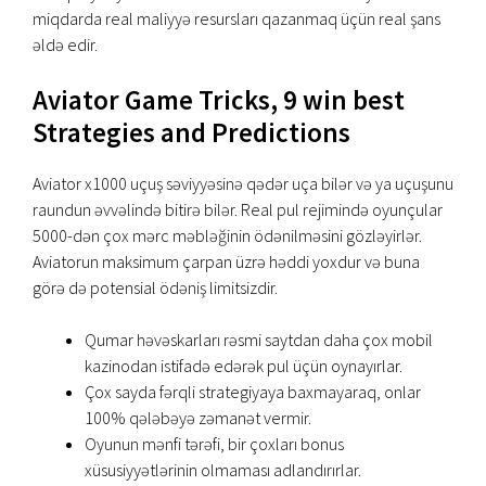
miqdarda real maliyyə resursları qazanmaq üçün real şans
əldə edir.
Aviator Game Tricks, 9 win best
Strategies and Predictions
Aviator x1000 uçuş səviyyəsinə qədər uça bilər və ya uçuşunu
raundun əvvəlində bitirə bilər. Real pul rejimində oyunçular
5000-dən çox mərc məbləğinin ödənilməsini gözləyirlər.
Aviatorun maksimum çarpan üzrə həddi yoxdur və buna
görə də potensial ödəniş limitsizdir.
Qumar həvəskarları rəsmi saytdan daha çox mobil
kazinodan istifadə edərək pul üçün oynayırlar.
Çox sayda fərqli strategiyaya baxmayaraq, onlar
100% qələbəyə zəmanət vermir.
Oyunun mənfi tərəfi, bir çoxları bonus
xüsusiyyətlərinin olmaması adlandırırlar.