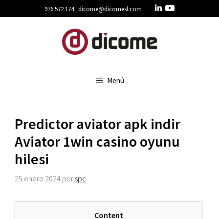
Saltar
976 572 174 ·
dicome@dicomesl.com
al
contenido
Menú
Predictor aviator apk indir
Aviator 1win casino oyunu
hilesi
25 enero 2024
por
spc
Content