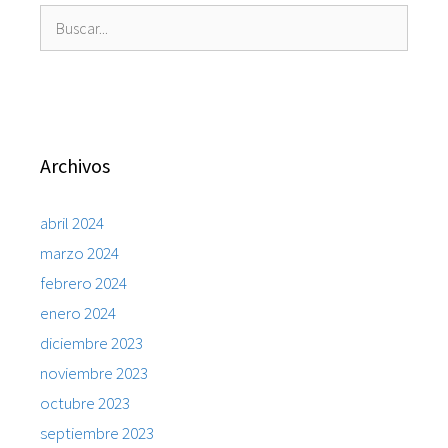
Buscar:
Archivos
abril 2024
marzo 2024
febrero 2024
enero 2024
diciembre 2023
noviembre 2023
octubre 2023
septiembre 2023