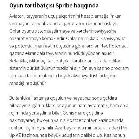
Oyun tərtİbatçısı Spribe haqqında
Aviator , təyyarənin uçuş alqoritmini hesablamağa imkan
verməyən təsadüfi ədədlər generatoru üzərində işləyir.
Onlar oyunu sistemləşdirməyə və xərclərin səviyyəsinə
nəzarət etməyə kömək edir. Onlar mürəkkəblik səviyyəsinə
və potensial mənfəətin ölçüsünə görə fərqlənirlər. Potensial
qazanc ekrandakı təyyarənin hündürlüyündən asılıdır.
Beləliklə, istifadəçi tərtibatçılar tərəfindən istifadə edilən
sistemin dürüstlüyünün təsdiqini alır. Onlayn kazino proqram
təminatı tərtibatçılarının böyük əksəriyyəti istifadəçinin
rahatlığını düşünür.
Bu təhlükəli axtarışa qoşulun və həyatınızı sona çatdıra
biləcəyinizi görün. Mərclər oyunun həm avtomatik, həm də əl
rejimində yerləşdirilə bilər. Geniş mərc çeşidinə
baxmayaraq, bu oyun yalnız Mostbet onlayn kazinosunda
real pul üçün oynanılır. Azərbaycanda minlərlə istifadəçi Pin
Up AZ kazinosunda böyük uduşların qalibi olub. Kazinonun