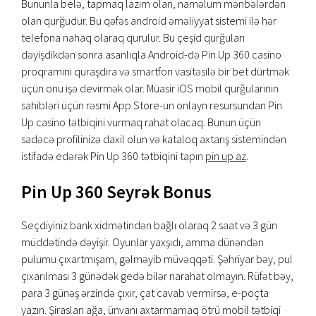
Bununla belə, tapmaq lazım olan, naməlum mənbələrdən
olan qurğudur. Bu qəfəs android əməliyyat sistemi ilə hər
telefona nahaq olaraq qurulur. Bu çeşid qurğuları
dəyişdikdən sonra asanlıqla Android-də Pin Up 360 casino
proqramını quraşdıra və smartfon vasitəsilə bir bet dürtmək
üçün onu işə devirmək olar. Müasir iOS mobil qurğularının
sahibləri üçün rəsmi App Store-un onlayn resursundan Pin
Up casino tətbiqini vurmaq rahat olacaq. Bunun üçün
sadəcə profilinizə daxil olun və kataloq axtarış sistemindən
istifadə edərək Pin Up 360 tətbiqini tapın
pin up az
.
Pin Up 360 Seyrək Bonus
Seçdiyiniz bank xidmətindən bağlı olaraq 2 saat və 3 gün
müddətində dəyişir. Oyunlar yaxşıdı, amma dünəndən
pulumu çıxartmışam, gəlməyib müvəqqəti. Şəhriyar bəy, pul
çıxarılması 3 günədək gedə bilər narahat olmayın. Rüfət bəy,
para 3 günəş ərzində çıxır, çat cavab vermirsə, e-poçta
yazın. Şiraslan ağa, ünvanı axtarmamaq ötrü mobil tətbiqi