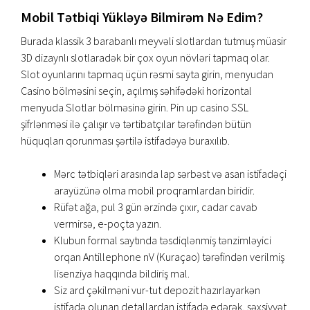
Mobil Tətbiqi Yükləyə Bilmirəm Nə Edim?
Burada klassik 3 barabanlı meyvəli slotlardan tutmuş müasir
3D dizaynlı slotlaradək bir çox oyun növləri tapmaq olar.
Slot oyunlarını tapmaq üçün rəsmi sayta girin, menyudan
Casino bölməsini seçin, açılmış səhifədəki horizontal
menyuda Slotlar bölməsinə girin. Pin up casino SSL
şifrlənməsi ilə çalışır və tərtibatçılar tərəfindən bütün
hüquqları qorunması şərtilə istifadəyə buraxılıb.
Mərc tətbiqləri arasında lap sərbəst və asan istifadəçi
arayüzünə olma mobil proqramlardan biridir.
Rüfət ağa, pul 3 gün ərzində çıxır, cadar cavab
vermirsə, e-poçta yazın.
Klubun formal saytında təsdiqlənmiş tənzimləyici
orqan Antillephone nV (Kuraçao) tərəfindən verilmiş
lisenziya haqqında bildiriş mal.
Siz ard çəkilməni vur-tut depozit hazırlayarkən
istifadə olunan detallardan istifadə edərək, şəxsiyyət