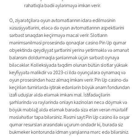
rahatlıqla bədii əylənməyə imkan verir.
O, ziyarətçilərə oyun avtomatlarının idarə edilməsinin
xüsusiyyətlərini, eləcə də oyun avtomatlarının aspektlərini
sərbəst sınaqdan keçirməyə macal verir. Slotların
mənimsənilməsi prosesində qonaqlar casino Pin Up qumar
obyektində qeydiyyat şərtlərini yerinə yetirməklə və əmanət
balansını doldurmaqla şənlənmək üçün sərbəst oynaya
biləcəklər. Kolleksiyada təqdim olunan bütün slotlar yüksək
keyfiyyətə malikdir və 2023-ci ildə oyunçulara oynamaq və
oyun prosesindən həzz almaq imkanı verir. Pin Up casino-də
keçirilən turnirlərdə iştirak edənlərin böyük ənam fondundan
izafi uduşlar əldə eləmək imkanı mal. İstifadəçilərin
şərhlərində və rəylərində onlayn kazinoları necə döymək və
böyük məbləğ əldə eləmək barədə sizə elan verən müxtəlif
məsləhətlər tapa bilərsiniz. Rəsmi sayt Pin Up casino ilə oxşar
qumar resursları arasındakı uçurum ondadır ki, burada siz
bukmeker kontorunda idman yarışlarına mərc edə bilərsiniz.