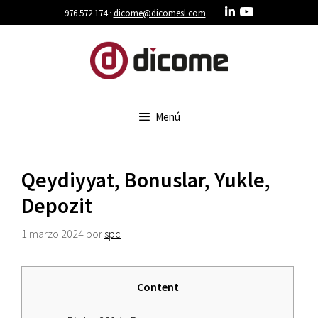
Saltar
976 572 174 ·
dicome@dicomesl.com
al
contenido
Menú
Qeydiyyat, Bonuslar, Yukle,
Depozit
1 marzo 2024
por
spc
Content