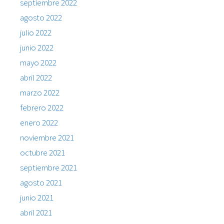
septiembre 2022
agosto 2022
julio 2022
junio 2022
mayo 2022
abril 2022
marzo 2022
febrero 2022
enero 2022
noviembre 2021
octubre 2021
septiembre 2021
agosto 2021
junio 2021
abril 2021