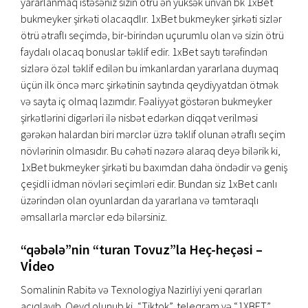
yararlanmaq istəsəniz sizin ötrü ən yüksək ünvan bk 1xBet
bukmeyker şirkəti olacaqdlır. 1xBet bukmeyker şirkəti sizlər
ötrü ətraflı seçimdə, bir-birindən uçurumlu olan və sizin ötrü
faydalı olacaq bonuslar təklif edir. 1xBet saytı tərəfindən
sizlərə özəl təklif edilən bu imkanlardan yararlana duymaq
üçün ilk öncə mərc şirkətinin saytında qeydiyyatdan ötmək
və sayta iç olmaq lazımdır. Fəaliyyət göstərən bukmeyker
şirkətlərini digərləri ilə nisbət edərkən diqqət verilməsi
gərəkən halardan biri mərclər üzrə təklif olunan ətraflı seçim
növlərinin olmasıdır. Bu cəhəti nəzərə alaraq deyə bilərik ki,
1xBet bukmeyker şirkəti bu baxımdan daha öndədir və geniş
çeşidli idman növləri seçimləri edir. Bundan siz 1xBet canlı
üzərindən olan oyunlardan da yararlana və təmtəraqlı
əmsallarla mərclər edə bilərsiniz.
“qəbələ”nin “turan Tovuz”la Heç-heçəsi –
Vi̇deo
Somalinin Rabitə və Texnologiya Nazirliyi yeni qərarları
açıqlayıb. Qeyd olunub ki, “Tiktok”, teleqram və “1XBET”