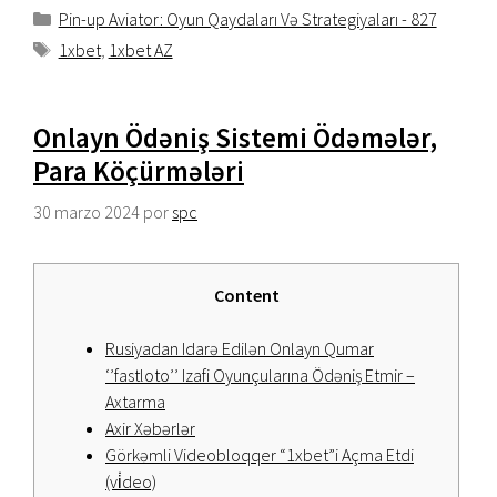
Categorías
Pin-up Aviator: Oyun Qaydaları Və Strategiyaları - 827
Etiquetas
1xbet
,
1xbet AZ
Onlayn Ödəniş Sistemi Ödəmələr,
Para Köçürmələri
30 marzo 2024
por
spc
Content
Rusiyadan Idarə Edilən Onlayn Qumar
‘’fastloto’’ Izafi Oyunçularına Ödəniş Etmir –
Axtarma
Axir Xəbərlər
Görkəmli Videobloqqer “1xbet”i Açma Etdi
(vi̇deo)