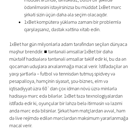
ödənilməsini istəyirsinizsə bu müddət 1xBet mərc
şirkəti sizin üçün daha əla seçim olacaqdır.
1xBet kompüterə yükləmə zamanı bir problemlə
qarşılaşsanız, dəstək xəttinə xitab edin.
1xBet hər gün milyonlarla adam tərəfindən seçilən dünyaca
məşhur brenddir. ■ təntənəli əmsallar1xBet bir daha
müxtəlif hadisələrə təntənəli əmsallar təklif edir ki, bu da ən
qocaman uduşlara arxalanmağa macal verir. İstifadəçilər ən
yaxşı şərtlərlə – futbol və tennisdən tutmuş spidvey və
pesapalloya, həmçinin siyasət, şou-biznes, elm və
iqtisadiyyat üzrə 60`dan çox idman növü üzrə minlərlə
hadisəyə mərc edə bilərlər. 1xBet təzə texnologiyalardan
istifadə edir ki, oyunçular bir ləhzə belə itirməsin və lazımi
anda mərc edə bilsinlər. Şirkət həm matçlardan əvvəl, həm
də live rejimdə edilən mərclərdən maksimum yararlanmağa
macal verir.