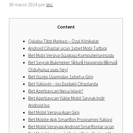
30 marzo 2024
por
spc
Content
Qələbə Tibb Mərkəzi – Özəl Klinikalar
Android Cihazlar üçün 1xbet Mobi Tətbiqi
Bet Mobi Versiya Güzgüsü Kompüterlərinizdə
Bet Seyrək Bukmeker Şi̇rkəti̇ Haqqinda Bi̇lməli̇
Olduğunuz əsas Şey!
Bet Güzgü Üzərindən 1xbet-ə Giriş
Bet Yükləyin – Ios Dəstəkli Cihazlarda
Bet Azerbaycan Necə Işləyir?
Bet Azerbaycan Yükle Mobil Seyrək Indir
Android Ios
Bet Mobil Versiya Asan Giriş
Bet Mobile Apk Smartfon Proqramını Yükləyi
Bet Mobil Versiyası Android Smartfonlar üçün