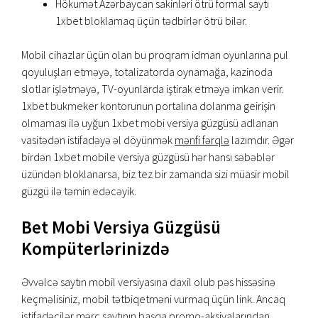
Hökumət Azərbaycan sakinləri ötrü formal saytı
1xbet bloklamaq üçün tədbirlər ötrü bilər.
Mobil cihazlar üçün olan bu proqram idman oyunlarına pul
qoyuluşları etməyə, totalizatorda oynamağa, kazinoda
slotlar işlətməyə, TV-oyunlarda iştirak etməyə imkan verir.
1xbet bukmeker kontorunun portalına dolanma geirişin
olmaması ilə uyğun 1xbet mobi versiya güzgüsü adlanan
vasitədən istifadəyə əl döyünmək
mənfi fərqlə
lazımdır. Əgər
birdən 1xbet mobile versiya güzgüsü hər hansı səbəblər
üzündən bloklanarsa, biz tez bir zamanda sizi müasir mobil
güzgü ilə təmin edəcəyik.
Bet Mobi Versiya Güzgüsü
Kompüterlərinizdə
Əvvəlcə saytın mobil versiyasına daxil olub pəs hissəsinə
keçməlisiniz, mobil tətbiqetməni vurmaq üçün link. Ancaq
istifadəçilər mərc saytının başqa promo-aksiyalarından