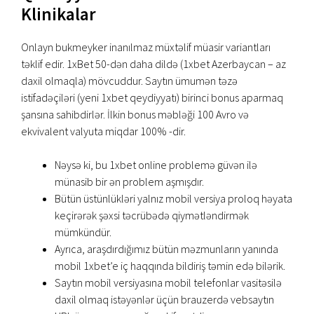
Klinikalar
Onlayn bukmeyker inanılmaz müxtəlif müasir variantları
təklif edir. 1xBet 50-dən daha dildə (1xbet Azerbaycan – az
daxil olmaqla) mövcuddur. Saytın ümumən təzə
istifadəçiləri (yeni 1xbet qeydiyyatı) birinci bonus aparmaq
şansına sahibdirlər. İlkin bonus məbləği 100 Avro və
ekvivalent valyuta miqdar 100% -dir.
Nəysə ki, bu 1xbet online problemə güvən ilə
münasib bir ən problem aşmışdır.
Bütün üstünlükləri yalnız mobil versiya proloq həyata
keçirərək şəxsi təcrübədə qiymətləndirmək
mümkündür.
Ayrıca, araşdırdığımız bütün məzmunların yanında
mobil 1xbet’e iç haqqında bildiriş təmin edə bilərik.
Saytın mobil versiyasına mobil telefonlar vasitəsilə
daxil olmaq istəyənlər üçün brauzerdə vebsaytın