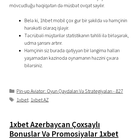
mövcudluğu həqiqətən də müsbət ovqat sayılır.
Belə ki, 1hbet mobil çox gur bir şəkildə və həmçinin
hərəkətli olaraq işləyir.
Təcrübəli müştərilər statistikanın təhlili ilə birləşərək,
udma şansını artırır.
Həmçinin siz burada qətiyyən bir ləngimə halları
yaşamadan kazinoda oynamanın həzzini çıxara
bilərsiniz.
Categorías
Pin-up Aviator: Oyun Qaydaları Və Strategiyaları - 827
Etiquetas
1xbet
,
1xbet AZ
1xbet Azerbaycan Çoxsaylı
Bonuslar Və Promosiyalar 1xbet