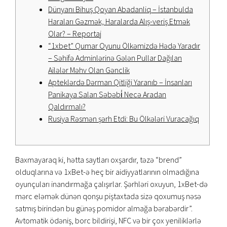
Dünyanı Bihuş Qoyan Abadanliq – İstanbulda
Haraları Gəzmək, Haralarda Alış-veriş Etmək
Olar? – Reportaj
“1xbet” Qumar Oyunu Ölkəmizdə Hədə Yaradır
– Səhifə Adminlərinə Gələn Pullar Dağılan
Ailələr Məhv Olan Gənclik
Apteklərdə Dərman Qitliği Yaranıb – İnsanları
Panikaya Salan Səbəbi̇ Necə Aradan
Qaldırmalı?
Rusiya Rəsmən şərh Etdi: Bu Ölkələri Vuracağıq
Baxmayaraq ki, hətta saytları oxşardır, təzə “brend”
olduqlarına və 1xBet-ə heç bir aidiyyatlarının olmadığına
oyunçuları inandırmağa çalışırlar. Şərhləri oxuyun, 1xBet-də
mərc eləmək dünən qonşu piştaxtada sizə qoxumuş nəsə
satmış birindən bu günəş pomidor almağa bərabərdir”.
Avtomatik ödəniş, borc bildirişi, NFC və bir çox yeniliklərlə