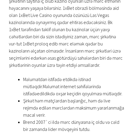
şirkətinin saytına iç olub kazino oyunları üzrə mərc etmənin
həyacanını yaşaya bilərsiniz. 1xBet obrazli bölməsində aid
olan 1xBet Live Casino oyununda özünüzü Las Vegas
kazinolarında oynayırmış qədər ehtiras edəcəksiniz. Bk
1xBet tərəfindən təklif olunan bu kazinolar üçün yaxşı
cəhətlərdən biri də sizin istədiyiniz zaman, mərc şirkətinə
vur-tut 1xBet proloq edib mərc eləmək qədər bu
kazinoların əlçatan olmasıdır. İnsanların mərc şirkətləri üzrə
seçimlərini edərkən əsas götürdüyü sahələrdən biri də mərc
şirkətlərinin oyunlar üzrə təyin etdiyi əmsallardır.
Məlumatdan istifadə etdikdə istinad
mütləqdir.Məlumat internet səhifələrində
istifadəedildikdə oxşar keçidin qoyulması mütləqdir.
Şirkət həm matçlardan başlanğıc, həm də live
rejimdə edilən mərclərdən maksimum yararlanmağa
macal verir.
Brend 2007`ci ildə mərc dünyasına iç oldu və cəld
bir zamanda lider mövqeyini tutdu.