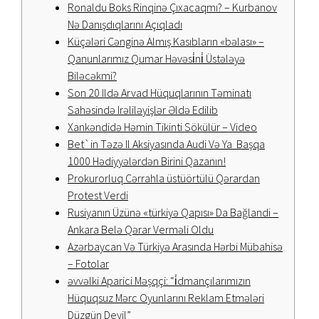
Ronaldu Boks Rinqinə Çıxacaqmı? – Kurbanov
Nə Danışdıqlarını Açıqladı
Küçələri Cənginə Almış Kasıbların «bəlası» –
Qanunlarımız Qumar Həvəsi̇ni̇ Üstələyə
Biləcəkmi?
Son 20 Ildə Arvad Hüquqlarının Təminatı
Sahəsində Irəliləyişlər Əldə Edilib
Xankəndidə Həmin Tikinti Sökülür – Video
Bet`in Təzə Il Aksiyasında Audi Və Ya Başqa
1000 Hədiyyələrdən Birini Qazanın!
Prokurorluq Cərrahla üstüörtülü Qərardan
Protest Verdi
Rusiyanın Üzünə «türkiyə Qapısı» Da Bağlandi –
Ankara Belə Qərar Verməli Oldu
Azərbaycan Və Türkiyə Arasında Hərbi Mübahisə
– Fotolar
əvvəlki Aparici Məşqçi: “i̇dmançılarımızın
Hüquqsuz Mərc Oyunlarını Reklam Etmələri
Düzgün Deyil”