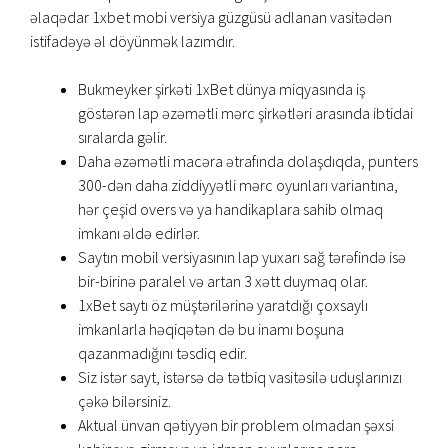
əlaqədar 1xbet mobi versiya güzgüsü adlanan vasitədən
istifadəyə əl döyünmək lazımdır.
Bukmeyker şirkəti 1xBet dünya miqyasında iş
göstərən lap əzəmətli mərc şirkətləri arasında ibtidai
sıralarda gəlir.
Daha əzəmətli macəra ətrafında dolaşdıqda, punters
300-dən daha ziddiyyətli mərc oyunları variantına,
hər çeşid overs və ya handikaplara sahib olmaq
imkanı əldə edirlər.
Saytın mobil versiyasının lap yuxarı sağ tərəfində isə
bir-birinə paralel və artan 3 xətt duymaq olar.
1xBet saytı öz müştərilərinə yaratdığı çoxsaylı
imkanlarla həqiqətən də bu inamı boşuna
qazanmadığını təsdiq edir.
Siz istər sayt, istərsə də tətbiq vasitəsilə uduşlarınızı
çəkə bilərsiniz.
Aktual ünvan qətiyyən bir problem olmadan şəxsi