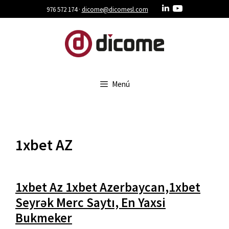
Saltar
976 572 174 ·
dicome@dicomesl.com
al
contenido
Menú
1xbet AZ
1xbet Az 1xbet Azerbaycan,1xbet
Seyrək Merc Saytı, En Yaxsi
Bukmeker