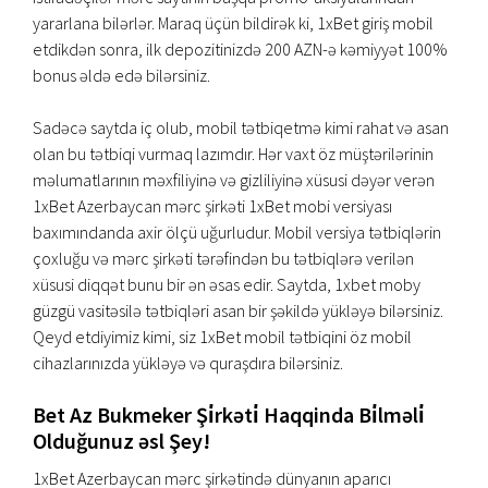
yararlana bilərlər. Maraq üçün bildirək ki, 1xBet giriş mobil
etdikdən sonra, ilk depozitinizdə 200 AZN-ə kəmiyyət 100%
bonus əldə edə bilərsiniz.
Sadəcə saytda iç olub, mobil tətbiqetmə kimi rahat və asan
olan bu tətbiqi vurmaq lazımdır. Hər vaxt öz müştərilərinin
məlumatlarının məxfiliyinə və gizliliyinə xüsusi dəyər verən
1xBet Azerbaycan mərc şirkəti 1xBet mobi versiyası
baxımındanda axir ölçü uğurludur. Mobil versiya tətbiqlərin
çoxluğu və mərc şirkəti tərəfindən bu tətbiqlərə verilən
xüsusi diqqət bunu bir ən əsas edir. Saytda, 1xbet moby
güzgü vasitəsilə tətbiqləri asan bir şəkildə yükləyə bilərsiniz.
Qeyd etdiyimiz kimi, siz 1xBet mobil tətbiqini öz mobil
cihazlarınızda yükləyə və quraşdıra bilərsiniz.
Bet Az Bukmeker Şi̇rkəti̇ Haqqinda Bi̇lməli̇
Olduğunuz əsl Şey!
1xBet Azerbaycan mərc şirkətində dünyanın aparıcı