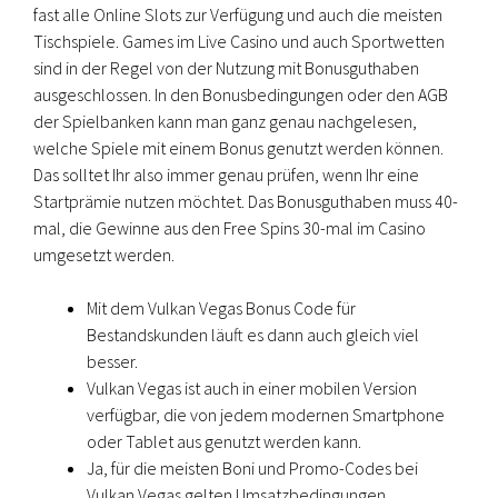
fast alle Online Slots zur Verfügung und auch die meisten
Tischspiele. Games im Live Casino und auch Sportwetten
sind in der Regel von der Nutzung mit Bonusguthaben
ausgeschlossen. In den Bonusbedingungen oder den AGB
der Spielbanken kann man ganz genau nachgelesen,
welche Spiele mit einem Bonus genutzt werden können.
Das solltet Ihr also immer genau prüfen, wenn Ihr eine
Startprämie nutzen möchtet. Das Bonusguthaben muss 40-
mal, die Gewinne aus den Free Spins 30-mal im Casino
umgesetzt werden.
Mit dem Vulkan Vegas Bonus Code für
Bestandskunden läuft es dann auch gleich viel
besser.
Vulkan Vegas ist auch in einer mobilen Version
verfügbar, die von jedem modernen Smartphone
oder Tablet aus genutzt werden kann.
Ja, für die meisten Boni und Promo-Codes bei
Vulkan Vegas gelten Umsatzbedingungen.