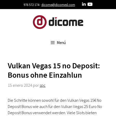
Saltar
976 572 174 ·
dicome@dicomesl.com
al
contenido
Menú
Vulkan Vegas 15 no Deposit:
Bonus ohne Einzahlun
15 enero 2024
por
spc
Die Schritte können sowohl für den Vulkan Vegas 15€ No
Deposit Bonus wie auch für den Vulkan Vegas 25 Euro No
Deposit Bonus verwendet werden. Viele Slots bieten