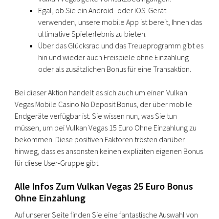
Egal, ob Sie ein Android- oder iOS-Gerät
verwenden, unsere mobile App ist bereit, Ihnen das
ultimative Spielerlebnis zu bieten.
Über das Glücksrad und das Treueprogramm gibt es
hin und wieder auch Freispiele ohne Einzahlung
oder als zusätzlichen Bonus für eine Transaktion.
Bei dieser Aktion handelt es sich auch um einen Vulkan
Vegas Mobile Casino No Deposit Bonus, der über mobile
Endgeräte verfügbar ist. Sie wissen nun, was Sie tun
müssen, um bei Vulkan Vegas 15 Euro Ohne Einzahlung zu
bekommen. Diese positiven Faktoren trösten darüber
hinweg, dass es ansonsten keinen expliziten eigenen Bonus
für diese User-Gruppe gibt.
Alle Infos Zum Vulkan Vegas 25 Euro Bonus
Ohne Einzahlung
Auf unserer Seite finden Sie eine fantastische Auswahl von