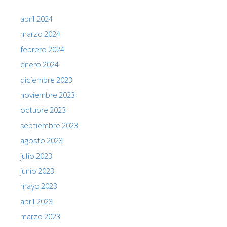
abril 2024
marzo 2024
febrero 2024
enero 2024
diciembre 2023
noviembre 2023
octubre 2023
septiembre 2023
agosto 2023
julio 2023
junio 2023
mayo 2023
abril 2023
marzo 2023