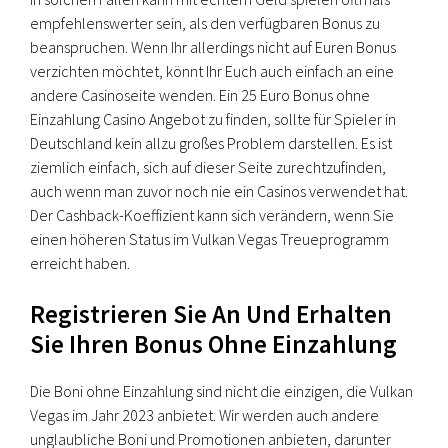
empfehlenswerter sein, als den verfügbaren Bonus zu
beanspruchen. Wenn Ihr allerdings nicht auf Euren Bonus
verzichten möchtet, könnt Ihr Euch auch einfach an eine
andere Casinoseite wenden. Ein 25 Euro Bonus ohne
Einzahlung Casino Angebot zu finden, sollte für Spieler in
Deutschland kein allzu großes Problem darstellen. Es ist
ziemlich einfach, sich auf dieser Seite zurechtzufinden,
auch wenn man zuvor noch nie ein Casinos verwendet hat.
Der Cashback-Koeffizient kann sich verändern, wenn Sie
einen höheren Status im Vulkan Vegas Treueprogramm
erreicht haben.
Registrieren Sie An Und Erhalten
Sie Ihren Bonus Ohne Einzahlung
Die Boni ohne Einzahlung sind nicht die einzigen, die Vulkan
Vegas im Jahr 2023 anbietet. Wir werden auch andere
unglaubliche Boni und Promotionen anbieten, darunter