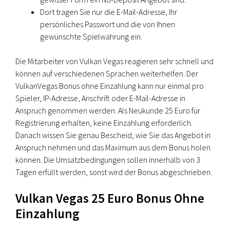
Dort tragen Sie nur die E-Mail-Adresse, Ihr
persönliches Passwort und die von Ihnen
gewünschte Spielwährung ein.
Die Mitarbeiter von Vulkan Vegas reagieren sehr schnell und
können auf verschiedenen Sprachen weiterhelfen. Der
VulkanVegas Bonus ohne Einzahlung kann nur einmal pro
Spieler, IP-Adresse, Anschrift oder E-Mail-Adresse in
Anspruch genommen werden. Als Neukunde 25 Euro für
Registrierung erhalten, keine Einzahlung erforderlich.
Danach wissen Sie genau Bescheid, wie Sie das Angebot in
Anspruch nehmen und das Maximum aus dem Bonus holen
können. Die Umsatzbedingungen sollen innerhalb von 3
Tagen erfüllt werden, sonst wird der Bonus abgeschrieben.
Vulkan Vegas 25 Euro Bonus Ohne
Einzahlung