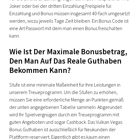
Joker oder bei der dritten Einzahlung Freispiele für.
Einzahlung und Bonus müssen insgesamt 40-fach umgesetzt
werden, wozu jeweils Tage Zeit bleiben. Ein Bonus Code ist
eine Art Passwort mit dem man einen Bonus freischalten
kann.
Wie Ist Der Maximale Bonusbetrag,
Den Man Auf Das Reale Guthaben
Bekommen Kann?
Stufe ist eine minimale Maßeinheit für Ihre Leistungen in
unserem Treueprogramm. Um die Stufen zu erhöhen,
müssen Sie eine erforderliche Menge an Punkten gemäß
der unten angegebenen Tabelle sammeln. Abgerundet
wird Ihr Spielvergnügen durch ein Treueprogramm mit
guten Angeboten und sogar Cashback. Das Vulkan Vegas
Bonus Guthaben ist ausschließlich für Neukunden der
Plattform reserviert. Eigentlich gibt es kaum einen