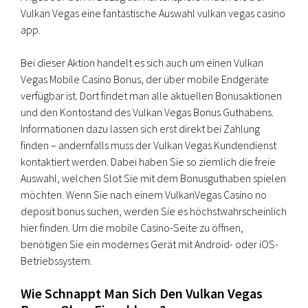
Vulkan Vegas eine fantastische Auswahl vulkan vegas casino
app.
Bei dieser Aktion handelt es sich auch um einen Vulkan
Vegas Mobile Casino Bonus, der über mobile Endgeräte
verfügbar ist. Dort findet man alle aktuellen Bonusaktionen
und den Kontostand des Vulkan Vegas Bonus Guthabens.
Informationen dazu lassen sich erst direkt bei Zahlung
finden – andernfalls muss der Vulkan Vegas Kundendienst
kontaktiert werden. Dabei haben Sie so ziemlich die freie
Auswahl, welchen Slot Sie mit dem Bonusguthaben spielen
möchten. Wenn Sie nach einem VulkanVegas Casino no
deposit bonus suchen, werden Sie es höchstwahrscheinlich
hier finden. Um die mobile Casino-Seite zu öffnen,
benötigen Sie ein modernes Gerät mit Android- oder iOS-
Betriebssystem.
Wie Schnappt Man Sich Den Vulkan Vegas