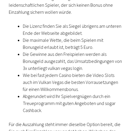
leidenschaftlichen Spieler, der sich keinen Bonus ohne
Einzahlung sichern wollen würde.
Die Lizenz finden Sie als Siegel übrigens am unteren
Ende der Webseite abgebildet.
Die maximale Wette, die beim Spielen mit
Bonusgeld erlaubt ist, beträgt 5 Euro.
Die Gewinne aus den Freispielen werden als
Bonusgeld ausgezahlt, das Umsatzbedingungen von
3x unterliegt vulkan vegas login.
Wie bei fast jedem Casino bieten die Video Slots
auch im Vulkan Vegas die besten Vorrausetzungen
für einen Willkommensbonus.
Abgerundet wird Ihr Spielvergnügen durch ein
Treueprogramm mit guten Angeboten und sogar
Cashback.
Für die Auszahlung steht immer dieselbe Option bereit, die