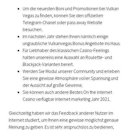
Um die neuesten Boni und Promotionen bei Vulkan
Vegas zu finden, können Sie den offiziellen
Telegram-Chanel oder pass away Website
besuchen.
Im nächsten Jahr stehen Ihnen nämlich einige
unglaubliche Vulkanvegas Bonus Angebote ins Haus.
Für Liebhaber des klassischen Casino-Feelings
halten unsereins eine Auswahl an Roulette- und
Blackjack-Varianten bereit.
Werden Sie Modul unserer Community und erleben
Sie eine gewisse Atmosphäre voller Spannung und
der Aussicht auf große Gewinne.
Sie können auch andere Bestes On the internet
Casino verfügbar internet marketing Jahr 2021.
Gleichzeitig haben wir das Feedback anderer Nutzer im
Internet studiert, um Ihnen eine gewisse möglichst genaue
Meinung zu geben. Es ist sehr anspruchslos zu bedienen,