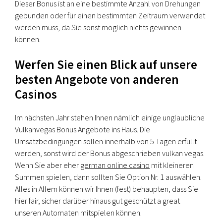
Dieser Bonus ist an eine bestimmte Anzahl von Drehungen
gebunden oder für einen bestimmten Zeitraum verwendet
werden muss, da Sie sonst möglich nichts gewinnen
können.
Werfen Sie einen Blick auf unsere
besten Angebote von anderen
Casinos
Im nächsten Jahr stehen Ihnen nämlich einige unglaubliche
Vulkanvegas Bonus Angebote ins Haus. Die
Umsatzbedingungen sollen innerhalb von 5 Tagen erfüllt
werden, sonst wird der Bonus abgeschrieben vulkan vegas.
Wenn Sie aber eher
german online casino
mit kleineren
Summen spielen, dann sollten Sie Option Nr. 1 auswählen.
Alles in Allem können wir Ihnen (fest) behaupten, dass Sie
hier fair, sicher darüber hinaus gut geschützt a great
unseren Automaten mitspielen können.