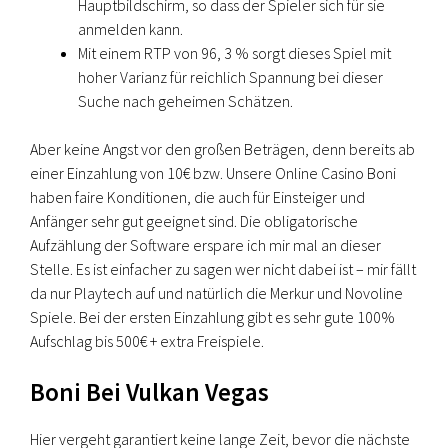
Hauptbildschirm, so dass der Spieler sich für sie
anmelden kann.
Mit einem RTP von 96, 3 % sorgt dieses Spiel mit
hoher Varianz für reichlich Spannung bei dieser
Suche nach geheimen Schätzen.
Aber keine Angst vor den großen Beträgen, denn bereits ab
einer Einzahlung von 10€ bzw. Unsere Online Casino Boni
haben faire Konditionen, die auch für Einsteiger und
Anfänger sehr gut geeignet sind. Die obligatorische
Aufzählung der Software erspare ich mir mal an dieser
Stelle. Es ist einfacher zu sagen wer nicht dabei ist – mir fällt
da nur Playtech auf und natürlich die Merkur und Novoline
Spiele. Bei der ersten Einzahlung gibt es sehr gute 100%
Aufschlag bis 500€ + extra Freispiele.
Boni Bei Vulkan Vegas
Hier vergeht garantiert keine lange Zeit, bevor die nächste