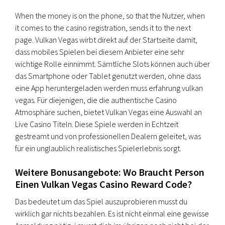
When the money is on the phone, so that the Nutzer, when
it comes to the casino registration, sends it to the next
page. Vulkan Vegas wirbt direkt auf der Startseite damit,
dass mobiles Spielen bei diesem Anbieter eine sehr
wichtige Rolle einnimmt. Sämtliche Slots können auch über
das Smartphone oder Tablet genutzt werden, ohne dass
eine App heruntergeladen werden muss erfahrung vulkan
vegas. Für diejenigen, die die authentische Casino
Atmosphäre suchen, bietet Vulkan Vegas eine Auswahl an
Live Casino Titeln. Diese Spiele werden in Echtzeit
gestreamt und von professionellen Dealern geleitet, was
für ein unglaublich realistisches Spielerlebnis sorgt.
Weitere Bonusangebote: Wo Braucht Person
Einen Vulkan Vegas Casino Reward Code?
Das bedeutet um das Spiel auszuprobieren musst du
wirklich gar nichts bezahlen. Es ist nicht einmal eine gewisse