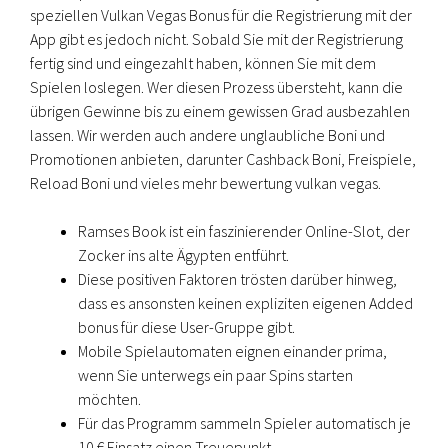
speziellen Vulkan Vegas Bonus für die Registrierung mit der
App gibt es jedoch nicht. Sobald Sie mit der Registrierung
fertig sind und eingezahlt haben, können Sie mit dem
Spielen loslegen. Wer diesen Prozess übersteht, kann die
übrigen Gewinne bis zu einem gewissen Grad ausbezahlen
lassen. Wir werden auch andere unglaubliche Boni und
Promotionen anbieten, darunter Cashback Boni, Freispiele,
Reload Boni und vieles mehr bewertung vulkan vegas.
Ramses Book ist ein faszinierender Online-Slot, der
Zocker ins alte Ägypten entführt.
Diese positiven Faktoren trösten darüber hinweg,
dass es ansonsten keinen expliziten eigenen Added
bonus für diese User-Gruppe gibt.
Mobile Spielautomaten eignen einander prima,
wenn Sie unterwegs ein paar Spins starten
möchten.
Für das Programm sammeln Spieler automatisch je
10 € Einsatz einen Treuepunkt.