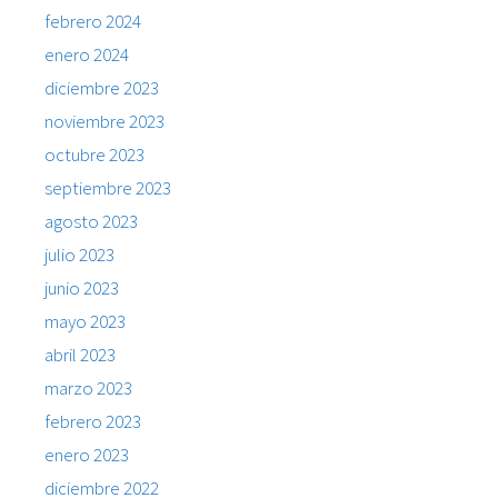
febrero 2024
enero 2024
diciembre 2023
noviembre 2023
octubre 2023
septiembre 2023
agosto 2023
julio 2023
junio 2023
mayo 2023
abril 2023
marzo 2023
febrero 2023
enero 2023
diciembre 2022