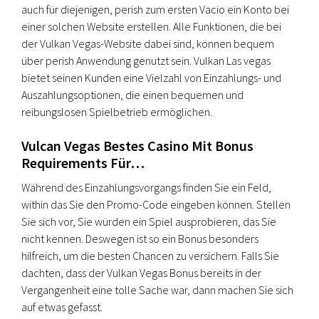
auch für diejenigen, perish zum ersten Vacio ein Konto bei
einer solchen Website erstellen. Alle Funktionen, die bei
der Vulkan Vegas-Website dabei sind, können bequem
über perish Anwendung genutzt sein. Vulkan Las vegas
bietet seinen Kunden eine Vielzahl von Einzahlungs- und
Auszahlungsoptionen, die einen bequemen und
reibungslosen Spielbetrieb ermöglichen.
Vulcan Vegas Bestes Сasino Mit Bonus
Requirements Für…
Während des Einzahlungsvorgangs finden Sie ein Feld,
within das Sie den Promo-Code eingeben können. Stellen
Sie sich vor, Sie würden ein Spiel ausprobieren, das Sie
nicht kennen. Deswegen ist so ein Bonus besonders
hilfreich, um die besten Chancen zu versichern. Falls Sie
dachten, dass der Vulkan Vegas Bonus bereits in der
Vergangenheit eine tolle Sache war, dann machen Sie sich
auf etwas gefasst.