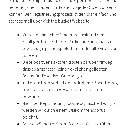
Anmeldung nötig, i musst dich im übrigen noch nicht bei der
Seite registriert haben, um kostenlos jedes Spiel zocken zu
können. Der Registrierungsprozess ist denkbar einfach und
steht schnell über kick the bucket Webseite.
Mit seiner einfachen Spielmechanik und den
zufälligen Preisen bietet Plinko eine unterhaltsame
sowie zugängliche Spielerfahrung für alle Arten von
Spielern.
Diese positiven Faktoren trösten darüber hinweg,
dass es ansonsten keinen expliziten geliebten
Bonus für diese User-Gruppe gibt.
In diesem Drop verfällt der betroffene Bonusbetrag
sowie alle aus dem Reward resultierenden
Gewinne.
Nach der Registrierung, pass away rasch erledigt ist,
werden wir durch einem Willkommensbonus
belohnt.
Spieler können bei dem Slot das bis hin zu über