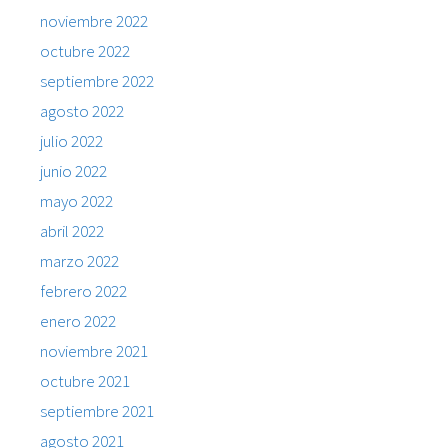
noviembre 2022
octubre 2022
septiembre 2022
agosto 2022
julio 2022
junio 2022
mayo 2022
abril 2022
marzo 2022
febrero 2022
enero 2022
noviembre 2021
octubre 2021
septiembre 2021
agosto 2021