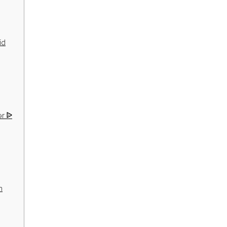
id
ər ᐉ
n