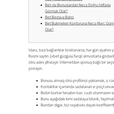
Bet-də Bonuslardan Necə Doğru Istifadə
Görmək Olar?
Bet Bedava Bahis
Bet Bukmeker Kontoruna Necə Mərc Gör
Olar?
İdarə, bəzi bağlantılar bloklanarsa, hər gün siyahını 
Rəsmi saytın 1xbet güzgüsü fərqli simvollarla göstər
ötrü adını şifrələyir. İnternetdən qovluq bağlı bir se
yoxlayın.
Bonusu almaq ötrü profilinizi yükləmək, o cü
Kontaktlar içərisində sadalanan e-poçt ünvan
Bütün bunlar hesabın bax: cəzb olunmasını süb
Bunu aşağıdakı kimi sadalaya bilərik; Yayılmal
Bundan digər, biz rəqabətə dayalı koeffisientlər