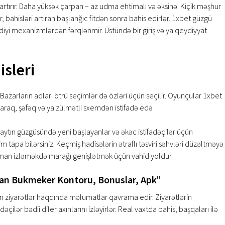
rtırır. Daha yüksək çarpan – az udma ehtimalı və əksinə. Kiçik məşhur
bahisləri artıran başlanğıc fitdən sonra bahis edirlər. 1xbet güzgü
diyi mexanizmlərdən fərqlənmir. Üstündə bir giriş və ya qeydiyyat
sleri
azarların adları ötrü seçimlər də özləri üçün seçilir. Oyunçular 1xbet
laraq, şəfəq və ya zülmətli sxemdən istifadə edə
i saytın güzgüsündə yeni başlayanlar və əkəc istifadəçilər üçün
 tapa bilərsiniz. Keçmiş hadisələrin ətraflı təsviri səhvləri düzəltməyə
man izləməkdə marağı genişlətmək üçün vahid yoldur.
can Bukmeker Kontoru, Bonuslar, Apk”
n ziyarətlər haqqında məlumatlar qavrama edir. Ziyarətlərin
əçilər bədii diler axınlarını izləyirlər. Real vaxtda bahis, başqaları ilə