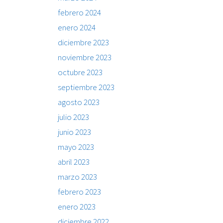
febrero 2024
enero 2024
diciembre 2023
noviembre 2023
octubre 2023
septiembre 2023
agosto 2023
julio 2023
junio 2023
mayo 2023
abril 2023
marzo 2023
febrero 2023
enero 2023
diciembre 2022