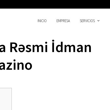
INICIO
EMPRESA
SERVICIOS
a Rəsmi İdman
Kazino