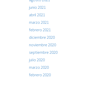
junio 2021
abril 2021
marzo 2021
febrero 2021
diciembre 2020
noviembre 2020
septiembre 2020
julio 2020
marzo 2020
febrero 2020