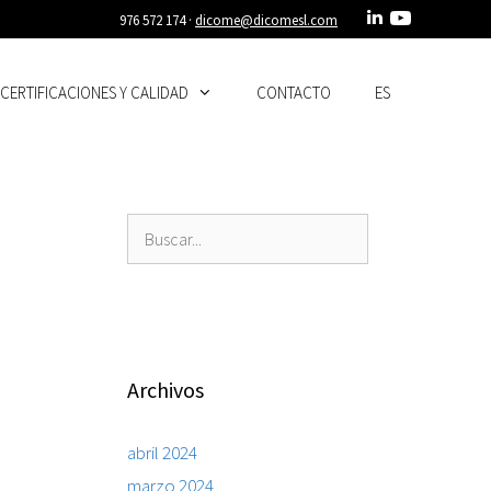
976 572 174 ·
dicome@dicomesl.com
CERTIFICACIONES Y CALIDAD
CONTACTO
ES
Buscar:
Archivos
abril 2024
marzo 2024