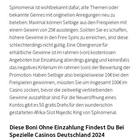
Spinomenal ist wohlbekannt dafür, alte Themen oder
bekannte Genres mit originellen Anregungen neu zu
beleben. Maximal können Selbige aus den Freispielen mit
einem Gewinn von 25€ aussteigen. Sollten Sie es schaffen,
höhere Gewinne in den Free Spins zu erreichen, sind diese
schlechterdings nicht gültig. Eine Obergrenze für
erhältliche Gewinne ist im rahmen (von) kostenlosen
Angeboten bar Einzahlung allerdings gängig und keinesfalls
das negatives Kriterium im rahmen (von) der Bewertung der
Promotion. Haben Selbige also beispielsweise 10€ bei den
Freispielen gewonnen, müssten Sie um insgesamt 100€ im
Casino zocken, bevor die zeitweilig verbleibenden
Gewinne auszahlbar sind. Für die Neueröffnung eines
Kontos gibt es 50 gratis Drehs für den wunderschön
gestalteten Afrika-Slot Majestic King von Spinomenal.
Diese Boni Ohne Einzahlung Findest Du Bei
Spezielle Casinos Deutschland 2024