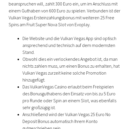
beanspruchen will, zahlt 300 Euro ein, um im Anschluss mit
einem Guthaben von 600 Euro zu spielen. Verbunden ist der
Vulkan Vegas Ersteinzahlungsbonus mit weiteren 25 Free
Spins am Fruit Super Nova Slot von Evoplay.
Die Website und die Vulkan Vegas App sind optisch
ansprechend und technisch auf dem modernsten
Stand.
Obwohl dies ein verlockendes Angebot ist, da man
nichts zahlen muss, um einen Bonus zu erhalten, hat
Vulkan Vegas zurzeit keine solche Promotion
hinzugefügt.
Das VulkanVegas Casino erlaubt beim Freispielen
des Bonusguthabens den Einsatz von bis zu 5 Euro
pro Runde oder Spin an einem Slot, was ebenfalls
sehr großzügig ist.
Anschließend wird der Vulkan Vegas 25 Euro No
Deposit Bonus automatisch Ihrem Konto
gutgeschrieben sein.