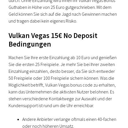
durch. Ohne Einzahlung wird Ihnen Ihr Vulkan Vegas Bonus
Guthaben in Höhe von 25 Euro gutgeschrieben. Mit dem
Geld können Sie sich auf die Jagd nach Gewinnen machen
und tragen dabei kein eigenes Risiko.
Vulkan Vegas 15€ No Deposit
Bedingungen
Machen Sie Ihre erste Einzahlung ab 10 Euro und genießen
Sie die ersten 25 Freispiele. Je mehr Sie bei Ihrer zweiten
Einzahlung einzahlen, desto besser, da Sie sich entweder
50 Freispiele oder 100 Freispiele sichern können. Was die
Möglichkeit betrifft, Vulkan Vegas bonus code zu erhalten,
kann das Unternehmen die aktivsten Nutzer belohnen. Es
stehen verschiedene Kontaktwege zur Auswahl und der
Kundensupport ist rund um die Uhr erreichbar.
Andere Anbieter verlange oftmals einen 40-fachen
oder noch höheren Umsatz.