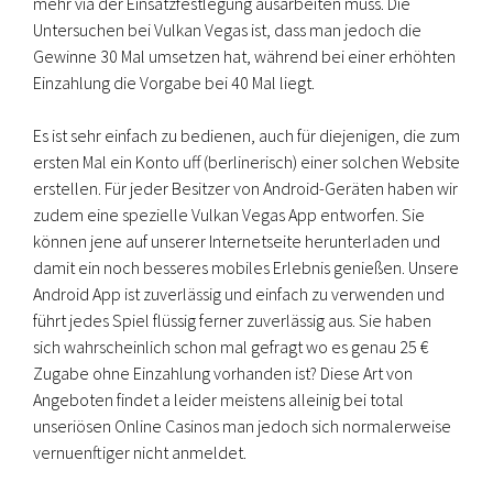
mehr via der Einsatzfestlegung ausarbeiten muss. Die
Untersuchen bei Vulkan Vegas ist, dass man jedoch die
Gewinne 30 Mal umsetzen hat, während bei einer erhöhten
Einzahlung die Vorgabe bei 40 Mal liegt.
Es ist sehr einfach zu bedienen, auch für diejenigen, die zum
ersten Mal ein Konto uff (berlinerisch) einer solchen Website
erstellen. Für jeder Besitzer von Android-Geräten haben wir
zudem eine spezielle Vulkan Vegas App entworfen. Sie
können jene auf unserer Internetseite herunterladen und
damit ein noch besseres mobiles Erlebnis genießen. Unsere
Android App ist zuverlässig und einfach zu verwenden und
führt jedes Spiel flüssig ferner zuverlässig aus. Sie haben
sich wahrscheinlich schon mal gefragt wo es genau 25 €
Zugabe ohne Einzahlung vorhanden ist? Diese Art von
Angeboten findet a leider meistens alleinig bei total
unseriösen Online Casinos man jedoch sich normalerweise
vernuenftiger nicht anmeldet.