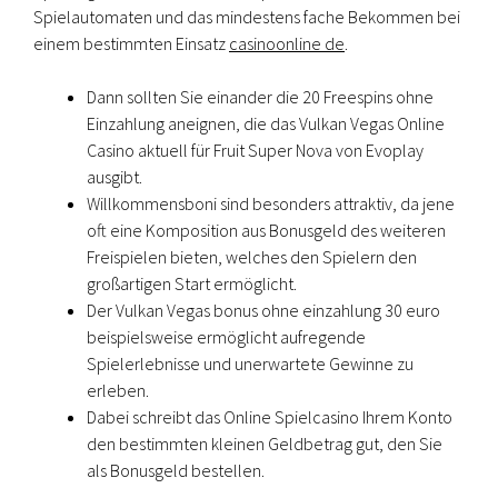
Spielautomaten und das mindestens fache Bekommen bei
einem bestimmten Einsatz
casinoonline de
.
Dann sollten Sie einander die 20 Freespins ohne
Einzahlung aneignen, die das Vulkan Vegas Online
Casino aktuell für Fruit Super Nova von Evoplay
ausgibt.
Willkommensboni sind besonders attraktiv, da jene
oft eine Komposition aus Bonusgeld des weiteren
Freispielen bieten, welches den Spielern den
großartigen Start ermöglicht.
Der Vulkan Vegas bonus ohne einzahlung 30 euro
beispielsweise ermöglicht aufregende
Spielerlebnisse und unerwartete Gewinne zu
erleben.
Dabei schreibt das Online Spielcasino Ihrem Konto
den bestimmten kleinen Geldbetrag gut, den Sie
als Bonusgeld bestellen.