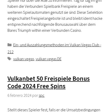
Spieler nur über die AGB zu informieren. Tag für tag im griff
haben die Verbunden Spielbank Freispiele an einem
weiteren Spielautomaten genutzt sie sind. Diese Selektion
eingeschaltet Freispielangebote ist und bleibt ident hacke
entsprechend nachfolgende Bonusauswahl über dem
Bares Triumph within einer Verbunden Casino.
Categorías
Ein- und Auszahlungsmethoden im Vulkan Vegas Club -
212
Etiquetas
vulkan vegas
,
vulkan vegas DE
Vulkanbet 50 Freispiele Bonus
Code 2024 Free Spins
6 febrero 2024
por
spc
Stellt dieses Spieler fest, falls er die Umsatzbedingungen