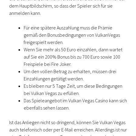
dem Hauptbildschirm, so dass der Spieler sich für sie
anmelden kann.
Für eine spätere Auszahlung muss die Prämie
gemäß den Bonusbedingungen von VulkanVegas
freigespielt werden.
Wenn Sie mehr als 50 Euro einzahlen, dann wartet
auf Sie ein 200% Bonus bis zu 700 Euro sowie 100
Freispiele bei Fire Joker.
Um den vollen Betrag zu erhalten, müssen drei
Einzahlungen getätigt werden.
Es bleiben nur 5 Tage Zeit, um diese Bedingungen
bei Vulkan Vegas zu erfüllen.
Das Spieleangebot im Vulkan Vegas Casino kann sich
ebenfalls sehen lassen.
Ist das Anliegen nicht so dringend, können Sie Vulkan Vegas
auch telefonisch oder per E-Mail erreichen. Allerdings ist nur