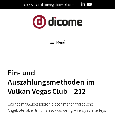
Saltar
976 572 174 ·
dicome@dicomesl.com
al
contenido
Menú
Ein- und
Auszahlungsmethoden im
Vulkan Vegas Club – 212
Casinos mit Glücksspielen bieten manchmal solche
Angebote, aber trifft man so was wenig. –
versiyası interfeysi