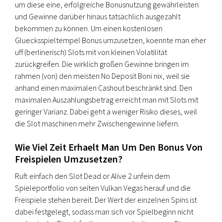
um diese eine, erfolgreiche Bonusnutzung gewährleisten
und Gewinne darüber hinaus tatsächlich ausgezahlt
bekommen zu können. Um einen kostenlosen
Gluecksspieltempel Bonus umzusetzen, koennte man eher
uff (berlinerisch) Slots mit von kleinen Volatilität
zurückgreifen. Die wirklich großen Gewinne bringen im
rahmen (von) den meisten No Deposit Boni nix, weil sie
anhand einen maximalen Cashout beschränkt sind. Den
maximalen Auszahlungsbetrag erreicht man mit Slots mit
geringer Varianz. Dabei geht a weniger Risiko dieses, weil
die Slot maschinen mehr Zwischengewinne liefern.
Wie Viel Zeit Erhaelt Man Um Den Bonus Von
Freispielen Umzusetzen?
Ruft einfach den Slot Dead or Alive 2 unfein dem
Spieleportfolio von seiten Vulkan Vegas herauf und die
Freispiele stehen bereit. Der Wert der einzelnen Spins ist
dabei festgelegt, sodass man sich vor Spielbeginn nicht