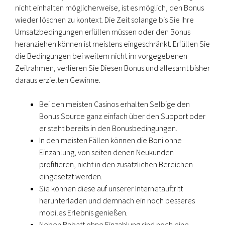
nicht einhalten möglicherweise, ist es möglich, den Bonus
wieder löschen zu kontext. Die Zeit solange bis Sie Ihre
Umsatzbedingungen erfüllen müssen oder den Bonus
heranziehen können ist meistens eingeschränkt. Erfüllen Sie
die Bedingungen bei weitem nicht im vorgegebenen
Zeitrahmen, verlieren Sie Diesen Bonus und allesamt bisher
daraus erzielten Gewinne.
Bei den meisten Casinos erhalten Selbige den
Bonus Source ganz einfach über den Support oder
er steht bereits in den Bonusbedingungen.
In den meisten Fällen können die Boni ohne
Einzahlung, von seiten denen Neukunden
profitieren, nicht in den zusätzlichen Bereichen
eingesetzt werden.
Sie können diese auf unserer Internetauftritt
herunterladen und demnach ein noch besseres
mobiles Erlebnis genießen.
Neben Rabatt ohne Einzahlung sind noch eine