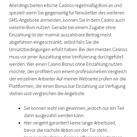
Allerdings bieten etliche Casinos regelmäßig Boni an und
speziell wenn Sie gegenseitig für Newsletter des weiteren
SMS-Angebote anmelden, können Sie in dem Casino auch
vielerlei Boni nutzen. Gerade bei einem Zugabe ohne
Einzahlung ist der maimal auszahlbare Betrag meist
abgefahren eingeschränkt, selbst falls Sie die
Umsatzbedingungen erfüllt haben. Bei den meisten Casinos
muss vor jener Auszahlung eine Verifizierung durchgeführt
werden. Wer einen Casino Bonus ohne Einzahlung nutzen
möchte, der profitiert von einem professionellen Vergleich
der einzelnen Anbieter. Auf meiner Webseite prüfen wir die
Plattformen, die einen Bonus bar Einzahlung zur Verfügung
stellen und vergleichen die Angebote.
Sie können wohl viel gewinnen, jedoch nur ein Teil
dann ausgezahlt werden kann.
Hier vergeht garantiert keine lange Arbeitszeit,
bevor die nächste Aktion vor der Tür steht.