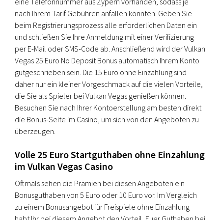
eine Telefonnummer aus Zypern vorhanden, sodass je
nach Ihrem Tarif Gebühren anfallen könnten. Geben Sie
beim Registrierungsprozess alle erforderlichen Daten ein
und schließen Sie Ihre Anmeldung mit einer Verifizierung
per E-Mail oder SMS-Code ab. Anschließend wird der Vulkan
Vegas 25 Euro No Deposit Bonus automatisch Ihrem Konto
gutgeschrieben sein. Die 15 Euro ohne Einzahlung sind
daher nur ein kleiner Vorgeschmack auf die vielen Vorteile,
die Sie als Spieler bei Vulkan Vegas genießen können.
Besuchen Sie nach Ihrer Kontoerstellung am besten direkt
die Bonus-Seite im Casino, um sich von den Angeboten zu
überzeugen.
Volle 25 Euro Startguthaben ohne Einzahlung
im Vulkan Vegas Casino
Oftmals sehen die Prämien bei diesen Angeboten ein
Bonusguthaben von 5 Euro oder 10 Euro vor. Im Vergleich
zu einem Bonusangebot für Freispiele ohne Einzahlung
habt Ihr bei diesem Angebot den Vorteil, Euer Guthaben bei