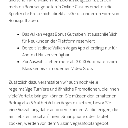
meisten Bonusangeboten in Online Casinos erhalten die
Spieler die Preise nicht direkt als Geld, sondern in Form von
Bonusguthaben.
Das Vulkan Vegas Bonus Guthaben ist ausschließlich
für Neukunden der Plattform reserviert.
Derzeit ist diese Vulkan Vegas App allerdings nur für
Android-Nutzer verfügbar.
Zur Auswahl stehen mehr als 3.000 Automaten vom
Klassiker bis zu modernen Video Slots.
Zusätzlich dazu veranstalten wir auch noch viele
regelmäßige Turniere und ähnliche Promotionen, die Ihnen
viele Vorteile bringen können. Sie müssen den erhaltenen
Betrag also 5 Mal bei Vulkan Vegas einsetzen, bevor Sie
eine Auszahlung dafür anfordern können. All diejenigen, die
am liebsten mobil auf Ihrem Smartphone oder Tablet
zocken, werden von dem Vulkan Vegas Mobilangebot