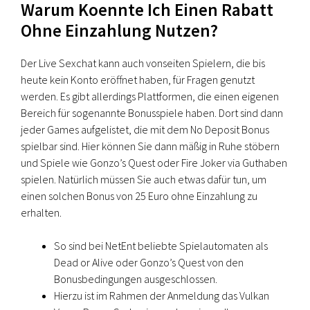
Warum Koennte Ich Einen Rabatt
Ohne Einzahlung Nutzen?
Der Live Sexchat kann auch vonseiten Spielern, die bis
heute kein Konto eröffnet haben, für Fragen genutzt
werden. Es gibt allerdings Plattformen, die einen eigenen
Bereich für sogenannte Bonusspiele haben. Dort sind dann
jeder Games aufgelistet, die mit dem No Deposit Bonus
spielbar sind. Hier können Sie dann mäßig in Ruhe stöbern
und Spiele wie Gonzo’s Quest oder Fire Joker via Guthaben
spielen. Natürlich müssen Sie auch etwas dafür tun, um
einen solchen Bonus von 25 Euro ohne Einzahlung zu
erhalten.
So sind bei NetEnt beliebte Spielautomaten als
Dead or Alive oder Gonzo’s Quest von den
Bonusbedingungen ausgeschlossen.
Hierzu ist im Rahmen der Anmeldung das Vulkan