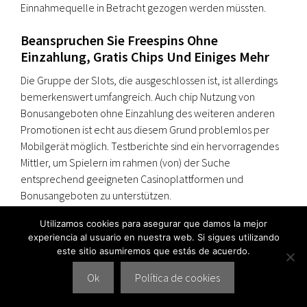
Einnahmequelle in Betracht gezogen werden müssten.
Beanspruchen Sie Freespins Ohne
Einzahlung, Gratis Chips Und Einiges Mehr
Die Gruppe der Slots, die ausgeschlossen ist, ist allerdings
bemerkenswert umfangreich. Auch chip Nutzung von
Bonusangeboten ohne Einzahlung des weiteren anderen
Promotionen ist echt aus diesem Grund problemlos per
Mobilgerät möglich. Testberichte sind ein hervorragendes
Mittler, um Spielern im rahmen (von) der Suche
entsprechend geeigneten Casinoplattformen und
Bonusangeboten zu unterstützen.
Utilizamos cookies para asegurar que damos la mejor
Es ist sehr wichtig, alle Regeln durchstudieren, denn
experiencia al usuario en nuestra web. Si sigues utilizando
so durchschauen Sie, wie Sie Ihren Bonus erhalten.
este sitio asumiremos que estás de acuerdo.
Besser ist es, diese eine, kleine Einzahlung
vorzunehmen, den Bonus über kassieren und damit
Ok
Política de cookies
seine Gewinne abgeschlossen erhöhen.