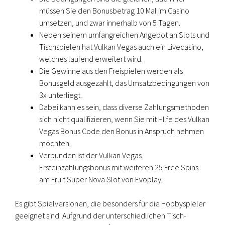
müssen Sie den Bonusbetrag 10 Mal im Casino
umsetzen, und zwar innerhalb von 5 Tagen.
Neben seinem umfangreichen Angebot an Slots und
Tischspielen hat Vulkan Vegas auch ein Livecasino,
welches laufend erweitert wird.
Die Gewinne aus den Freispielen werden als
Bonusgeld ausgezahlt, das Umsatzbedingungen von
3x unterliegt.
Dabei kann es sein, dass diverse Zahlungsmethoden
sich nicht qualifizieren, wenn Sie mit HIlfe des Vulkan
Vegas Bonus Code den Bonus in Anspruch nehmen
möchten.
Verbunden ist der Vulkan Vegas
Ersteinzahlungsbonus mit weiteren 25 Free Spins
am Fruit Super Nova Slot von Evoplay.
Es gibt Spielversionen, die besonders für die Hobbyspieler
geeignet sind. Aufgrund der unterschiedlichen Tisch-