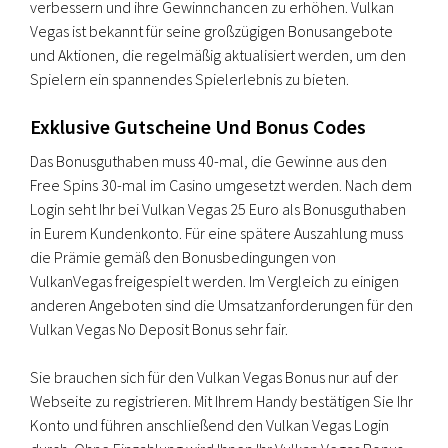
verbessern und ihre Gewinnchancen zu erhöhen. Vulkan
Vegas ist bekannt für seine großzügigen Bonusangebote
und Aktionen, die regelmäßig aktualisiert werden, um den
Spielern ein spannendes Spielerlebnis zu bieten.
Exklusive Gutscheine Und Bonus Codes
Das Bonusguthaben muss 40-mal, die Gewinne aus den
Free Spins 30-mal im Casino umgesetzt werden. Nach dem
Login seht Ihr bei Vulkan Vegas 25 Euro als Bonusguthaben
in Eurem Kundenkonto. Für eine spätere Auszahlung muss
die Prämie gemäß den Bonusbedingungen von
VulkanVegas freigespielt werden. Im Vergleich zu einigen
anderen Angeboten sind die Umsatzanforderungen für den
Vulkan Vegas No Deposit Bonus sehr fair.
Sie brauchen sich für den Vulkan Vegas Bonus nur auf der
Webseite zu registrieren. Mit Ihrem Handy bestätigen Sie Ihr
Konto und führen anschließend den Vulkan Vegas Login