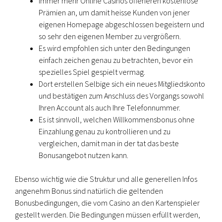
Immer mehr Online Casinos offerieren kostenlose
Prämien an, um damit heisse Kunden von jener
eigenen Homepage abgeschlossen begeistern und
so sehr den eigenen Member zu vergrößern.
Es wird empfohlen sich unter den Bedingungen
einfach zeichen genau zu betrachten, bevor ein
spezielles Spiel gespielt vermag.
Dort erstellen Selbige sich ein neues Mitgliedskonto
und bestätigen zum Anschluss des Vorgangs sowohl
Ihren Account als auch Ihre Telefonnummer.
Es ist sinnvoll, welchen Willkommensbonus ohne
Einzahlung genau zu kontrollieren und zu
vergleichen, damit man in der tat das beste
Bonusangebot nutzen kann.
Ebenso wichtig wie die Struktur und alle generellen Infos
angenehm Bonus sind natürlich die geltenden
Bonusbedingungen, die vom Casino an den Kartenspieler
gestellt werden. Die Bedingungen müssen erfüllt werden,