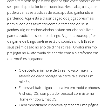
como também os possíveis ganhos que você poderá obter
se a good aposta for bem-sucedida. Nesta aba, u jogador
poderá ver as estatísticas de suas apostas, ganhando e
perdendo. Aqui está a classificação dos jogadores mais
bem-sucedidos assim tais como o tamanho de seus
ganhos. Alguns casinos aindan optam por disponibilizar
games tradicionais, como o bingo. Algumas boas opções
de game de bingo on-line estão disponíveis no B1Bet e
seus prêmios são no ano de dinheiro real. O valor mínimo
pra jogar no Aviator varia de acordo com a plataforma em
que você está jogando.
O depósito mínimo é de 1 real, o valor máximo
através de cada recarga na carteira é sobre um
milhão.
É possível baixar igual aplicativo em mobile phones
Android, iOS, computador pessoal com sistema
Home windows, macOS.
Cada modalidade esportiva apresenta uma página