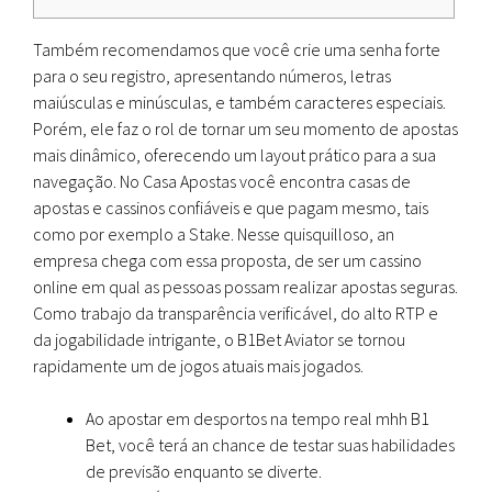
Também recomendamos que você crie uma senha forte
para o seu registro, apresentando números, letras
maiúsculas e minúsculas, e também caracteres especiais.
Porém, ele faz o rol de tornar um seu momento de apostas
mais dinâmico, oferecendo um layout prático para a sua
navegação. No Casa Apostas você encontra casas de
apostas e cassinos confiáveis e que pagam mesmo, tais
como por exemplo a Stake. Nesse quisquilloso, an
empresa chega com essa proposta, de ser um cassino
online em qual as pessoas possam realizar apostas seguras.
Como trabajo da transparência verificável, do alto RTP e
da jogabilidade intrigante, o B1Bet Aviator se tornou
rapidamente um de jogos atuais mais jogados.
Ao apostar em desportos na tempo real mhh B1
Bet, você terá an chance de testar suas habilidades
de previsão enquanto se diverte.