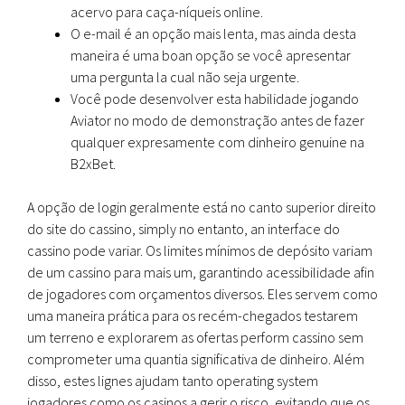
acervo para caça-níqueis online.
O e-mail é an opção mais lenta, mas ainda desta
maneira é uma boan opção se você apresentar
uma pergunta la cual não seja urgente.
Você pode desenvolver esta habilidade jogando
Aviator no modo de demonstração antes de fazer
qualquer expresamente com dinheiro genuine na
B2xBet.
A opção de login geralmente está no canto superior direito
do site do cassino, simply no entanto, an interface do
cassino pode variar. Os limites mínimos de depósito variam
de um cassino para mais um, garantindo acessibilidade afin
de jogadores com orçamentos diversos. Eles servem como
uma maneira prática para os recém-chegados testarem
um terreno e explorarem as ofertas perform cassino sem
comprometer uma quantia significativa de dinheiro. Além
disso, estes lignes ajudam tanto operating system
jogadores como os casinos a gerir o risco, evitando que os