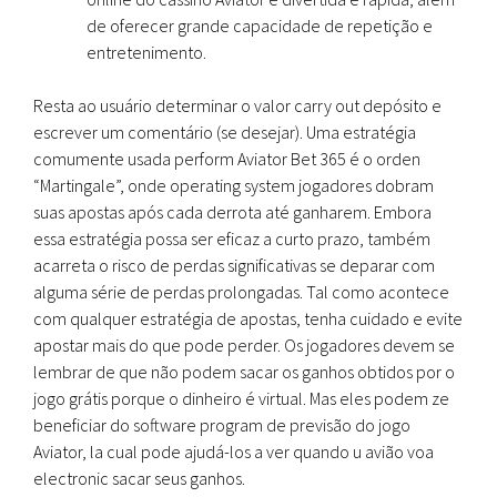
de oferecer grande capacidade de repetição e
entretenimento.
Resta ao usuário determinar o valor carry out depósito e
escrever um comentário (se desejar). Uma estratégia
comumente usada perform Aviator Bet 365 é o orden
“Martingale”, onde operating system jogadores dobram
suas apostas após cada derrota até ganharem. Embora
essa estratégia possa ser eficaz a curto prazo, também
acarreta o risco de perdas significativas se deparar com
alguma série de perdas prolongadas. Tal como acontece
com qualquer estratégia de apostas, tenha cuidado e evite
apostar mais do que pode perder. Os jogadores devem se
lembrar de que não podem sacar os ganhos obtidos por o
jogo grátis porque o dinheiro é virtual. Mas eles podem ze
beneficiar do software program de previsão do jogo
Aviator, la cual pode ajudá-los a ver quando u avião voa
electronic sacar seus ganhos.