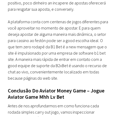
positivo, poco dinheiro an incapere de apostas oferecerá
para resgatar sua aposta, e conversely.
A plataforma conta com centenas de jogos diferentes para
você aproveitar no momento de apostar. E para quem
deseja apostar de alguma maneira mais dinâmica, o setor
para cassino ao festón pode ser a good escolha ideal. O
que tem zero rodapé da B1 Bet é a new mensagem que o
site é impulsionado por uma empresa de software b1 bet
site. A maneira mais rápida de entrar em contato com a
good equipe de suporte da B2xBet é usando o recurso de
chat ao vivo, convenientemente localizado em todas
because páginas do web site.
Conclusão Do Aviator Money Game – Jogue
Aviator Game Mhh Lv Bet
Antes de nos aprofundarmos em como funciona cada
rodada simples carry out jogo, vamos inspeccionar