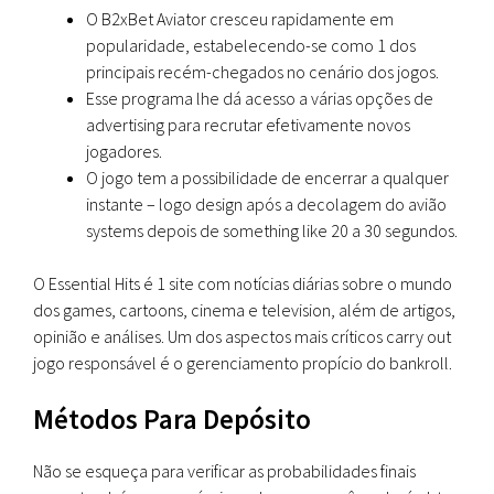
O B2xBet Aviator cresceu rapidamente em
popularidade, estabelecendo-se como 1 dos
principais recém-chegados no cenário dos jogos.
Esse programa lhe dá acesso a várias opções de
advertising para recrutar efetivamente novos
jogadores.
O jogo tem a possibilidade de encerrar a qualquer
instante – logo design após a decolagem do avião
systems depois de something like 20 a 30 segundos.
O Essential Hits é 1 site com notícias diárias sobre o mundo
dos games, cartoons, cinema e television, além de artigos,
opinião e análises. Um dos aspectos mais críticos carry out
jogo responsável é o gerenciamento propício do bankroll.
Métodos Para Depósito
Não se esqueça para verificar as probabilidades finais