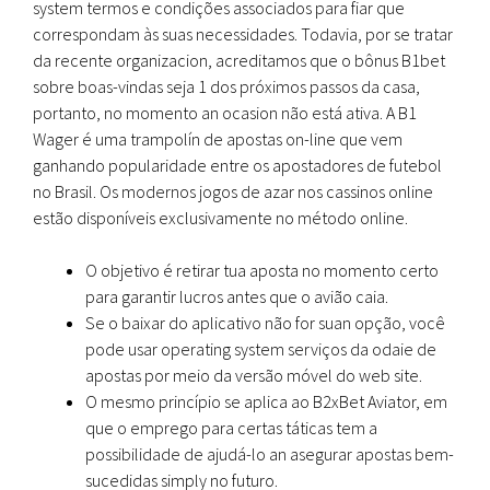
system termos e condições associados para fiar que
correspondam às suas necessidades. Todavia, por se tratar
da recente organizacion, acreditamos que o bônus B1bet
sobre boas-vindas seja 1 dos próximos passos da casa,
portanto, no momento an ocasion não está ativa. A B1
Wager é uma trampolín de apostas on-line que vem
ganhando popularidade entre os apostadores de futebol
no Brasil. Os modernos jogos de azar nos cassinos online
estão disponíveis exclusivamente no método online.
O objetivo é retirar tua aposta no momento certo
para garantir lucros antes que o avião caia.
Se o baixar do aplicativo não for suan opção, você
pode usar operating system serviços da odaie de
apostas por meio da versão móvel do web site.
O mesmo princípio se aplica ao B2xBet Aviator, em
que o emprego para certas táticas tem a
possibilidade de ajudá-lo an asegurar apostas bem-
sucedidas simply no futuro.