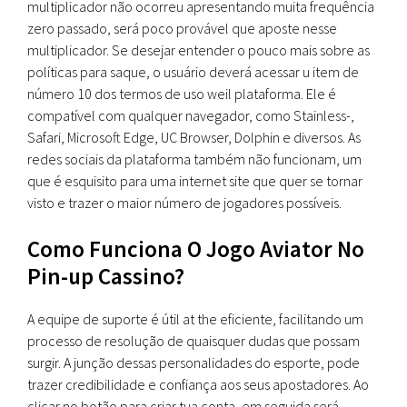
multiplicador não ocorreu apresentando muita frequência
zero passado, será poco provável que aposte nesse
multiplicador. Se desejar entender o pouco mais sobre as
políticas para saque, o usuário deverá acessar u item de
número 10 dos termos de uso weil plataforma. Ele é
compatível com qualquer navegador, como Stainless-,
Safari, Microsoft Edge, UC Browser, Dolphin e diversos. As
redes sociais da plataforma também não funcionam, um
que é esquisito para uma internet site que quer se tornar
visto e trazer o maior número de jogadores possíveis.
Como Funciona O Jogo Aviator No
Pin-up Cassino?
A equipe de suporte é útil at the eficiente, facilitando um
processo de resolução de quaisquer dudas que possam
surgir. A junção dessas personalidades do esporte, pode
trazer credibilidade e confiança aos seus apostadores. Ao
clicar no botão para criar tua conta, em seguida será