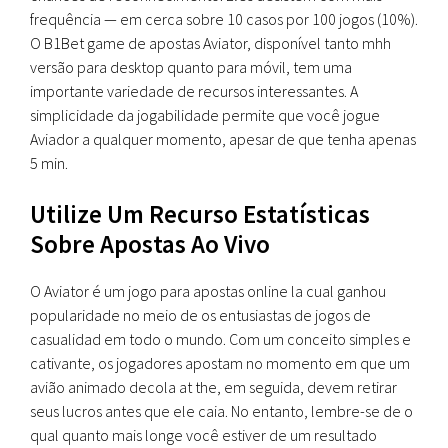
frequência — em cerca sobre 10 casos por 100 jogos (10%).
O B1Bet game de apostas Aviator, disponível tanto mhh
versão para desktop quanto para móvil, tem uma
importante variedade de recursos interessantes. A
simplicidade da jogabilidade permite que você jogue
Aviador a qualquer momento, apesar de que tenha apenas
5 min.
Utilize Um Recurso Estatísticas
Sobre Apostas Ao Vivo
O Aviator é um jogo para apostas online la cual ganhou
popularidade no meio de os entusiastas de jogos de
casualidad em todo o mundo. Com um conceito simples e
cativante, os jogadores apostam no momento em que um
avião animado decola at the, em seguida, devem retirar
seus lucros antes que ele caia. No entanto, lembre-se de o
qual quanto mais longe você estiver de um resultado