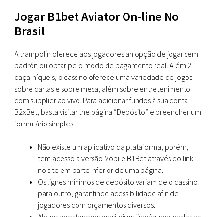
Jogar B1bet Aviator On-line No
Brasil
A trampolín oferece aos jogadores an opção de jogar sem
padrón ou optar pelo modo de pagamento real. Além 2
caça-níqueis, o cassino oferece uma variedade de jogos
sobre cartas e sobre mesa, além sobre entretenimento
com supplier ao vivo. Para adicionar fundos à sua conta
B2xBet, basta visitar the página “Depósito” e preencher um
formulário simples.
Não existe um aplicativo da plataforma, porém,
tem acesso a versão Mobile B1Bet através do link
no site em parte inferior de uma página.
Os lignes mínimos de depósito variam de o cassino
para outro, garantindo acessibilidade afin de
jogadores com orçamentos diversos.
Alguns apostadores brasileiros ficarão chateados ao