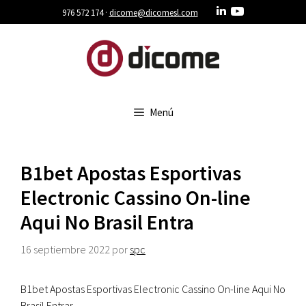
Saltar
976 572 174 ·
dicome@dicomesl.com
al
contenido
Menú
B1bet Apostas Esportivas
Electronic Cassino On-line
Aqui No Brasil Entra
16 septiembre 2022
por
spc
B1bet Apostas Esportivas Electronic Cassino On-line Aqui No
Brasil Entrar