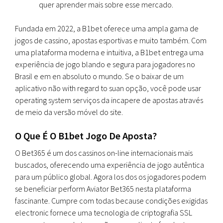
quer aprender mais sobre esse mercado.
Fundada em 2022, a B1bet oferece uma ampla gama de
jogos de cassino, apostas esportivas e muito também. Com
uma plataforma moderna e intuitiva, a B1bet entrega uma
experiência de jogo blando e segura para jogadores no
Brasil e em en absoluto o mundo. Se o baixar de um
aplicativo não with regard to suan opção, você pode usar
operating system serviços da incapere de apostas através
de meio da versão móvel do site.
O Que É O B1bet Jogo De Aposta?
O Bet365 é um dos cassinos on-line internacionais mais
buscados, oferecendo uma experiência de jogo autêntica
para um público global. Agora los dos os jogadores podem
se beneficiar perform Aviator Bet365 nesta plataforma
fascinante. Cumpre com todas because condições exigidas
electronic fornece uma tecnologia de criptografia SSL