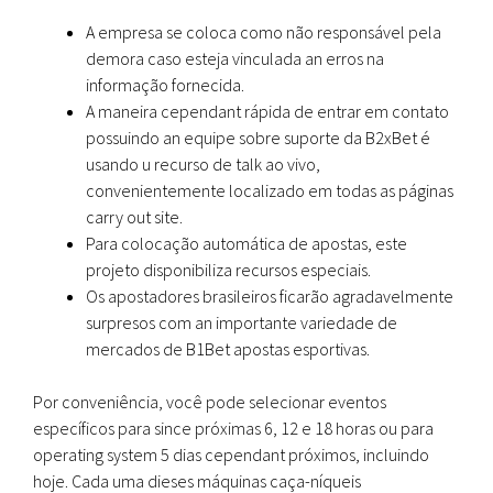
A empresa se coloca como não responsável pela
demora caso esteja vinculada an erros na
informação fornecida.
A maneira cependant rápida de entrar em contato
possuindo an equipe sobre suporte da B2xBet é
usando u recurso de talk ao vivo,
convenientemente localizado em todas as páginas
carry out site.
Para colocação automática de apostas, este
projeto disponibiliza recursos especiais.
Os apostadores brasileiros ficarão agradavelmente
surpresos com an importante variedade de
mercados de B1Bet apostas esportivas.
Por conveniência, você pode selecionar eventos
específicos para since próximas 6, 12 e 18 horas ou para
operating system 5 dias cependant próximos, incluindo
hoje. Cada uma dieses máquinas caça-níqueis