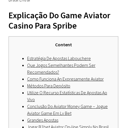
Explicação Do Game Aviator
Casino Para Spribe
Content
Estratégia De Apostas Labouchere
Que Jogos Semelhantes Podem Ser
Recomendados?
Como Funciona An Expresamente Aviator
Métodos Para Depósito
Utilize O Recurso Estatísticas De Apostas Ao
Vivo
Conclusão Do Aviator Money Game – Jogue
Aviator Game Em Lv Bet
Grandes Apostas
Jogar B1bet Aviator On-line Simply No Brasil