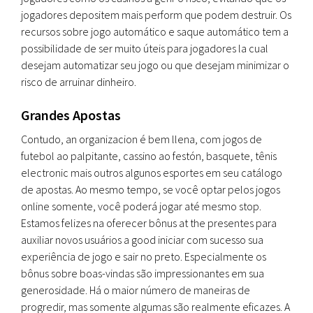
jogadores depositem mais perform que podem destruir. Os
recursos sobre jogo automático e saque automático tem a
possibilidade de ser muito úteis para jogadores la cual
desejam automatizar seu jogo ou que desejam minimizar o
risco de arruinar dinheiro.
Grandes Apostas
Contudo, an organizacion é bem llena, com jogos de
futebol ao palpitante, cassino ao festón, basquete, tênis
electronic mais outros algunos esportes em seu catálogo
de apostas. Ao mesmo tempo, se você optar pelos jogos
online somente, você poderá jogar até mesmo stop.
Estamos felizes na oferecer bônus at the presentes para
auxiliar novos usuários a good iniciar com sucesso sua
experiência de jogo e sair no preto. Especialmente os
bônus sobre boas-vindas são impressionantes em sua
generosidade. Há o maior número de maneiras de
progredir, mas somente algumas são realmente eficazes. A