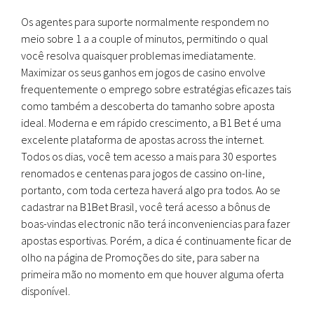
Os agentes para suporte normalmente respondem no
meio sobre 1 a a couple of minutos, permitindo o qual
você resolva quaisquer problemas imediatamente.
Maximizar os seus ganhos em jogos de casino envolve
frequentemente o emprego sobre estratégias eficazes tais
como também a descoberta do tamanho sobre aposta
ideal. Moderna e em rápido crescimento, a B1 Bet é uma
excelente plataforma de apostas across the internet.
Todos os dias, você tem acesso a mais para 30 esportes
renomados e centenas para jogos de cassino on-line,
portanto, com toda certeza haverá algo pra todos. Ao se
cadastrar na B1Bet Brasil, você terá acesso a bônus de
boas-vindas electronic não terá inconveniencias para fazer
apostas esportivas. Porém, a dica é continuamente ficar de
olho na página de Promoções do site, para saber na
primeira mão no momento em que houver alguma oferta
disponível.