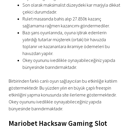
Son olarak maksimalist düzeydeki kar marjıyla dikkat
çekici durumdadır.
Rulet masasında bahis alıp 27.850₺ kazanç
sağlamama rağmen kazancımı göndermediler.
Bazı şans oyunlarında, oyuna iştirak edenlerin
yatırdığı tutarlar müşterek (ortak) bir havuzda
toplanır ve kazananlara ikramiye ödemeleri bu
havuzdan yapılır.
Okey oyununu ivedilikle oynayabileceğiniz yapıda
bünyesinde barındırmaktadır.
Birbirinden farklı canlı oyun sağlayıcıları bu etkinliğe katılım
göstermektedir. Bu yüzden yılın en büyük çaplı freespin
etkinliğini yapma konusunda site ilerleme göstermektedir.
Okey oyununu ivedilikle oynayabileceğiniz yapıda
bünyesinde barındırmaktadır.
Mariobet Hacksaw Gaming Slot