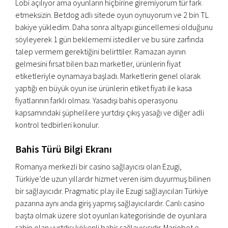
Lobi açılıyor ama oyunların hiçbirine giremiyorum tür fark
etmeksizin. Betdog adlı sitede oyun oynuyorum ve 2 bin TL
bakiye yükledim. Daha sonra altyapı güncellemesi olduğunu
söyleyerek 1 gün beklememi istediler ve bu süre zarfında
talep vermem gerektiğini belirttiler. Ramazan ayının
gelmesini fırsat bilen bazı marketler, ürünlerin fiyat
etiketleriyle oynamaya başladı. Marketlerin genel olarak
yaptığı en büyük oyun ise ürünlerin etiket fiyatı ile kasa
fiyatlarının farklı olması. Yasadışı bahis operasyonu
kapsamındaki şüphelilere yurtdışı çıkış yasağı ve diğer adli
kontrol tedbirleri konulur.
Bahis Türü Bilgi Ekranı
Romanya merkezli bir casino sağlayıcısı olan Ezugi,
Türkiye’de uzun yıllardır hizmet veren isim duyurmuş bilinen
bir sağlayıcıdır. Pragmatic play ile Ezugi sağlayıcıları Türkiye
pazarına aynı anda giriş yapmış sağlayıcılardır. Canlı casino
başta olmak üzere slot oyunları kategorisinde de oyunlara
sahip olan yurtdışı kökenli bahis sağlayıcısıdır. Mariobet e-