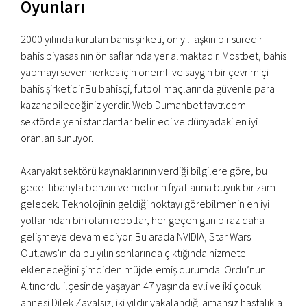
Oyunları
2000 yılında kurulan bahis şirketi, on yılı aşkın bir süredir
bahis piyasasının ön saflarında yer almaktadır. Mostbet, bahis
yapmayı seven herkes için önemli ve saygın bir çevrimiçi
bahis şirketidir.Bu bahisçi, futbol maçlarında güvenle para
kazanabileceğiniz yerdir. Web
Dumanbet favtr.com
sektörde yeni standartlar belirledi ve dünyadaki en iyi
oranları sunuyor.
Akaryakıt sektörü kaynaklarının verdiği bilgilere göre, bu
gece itibarıyla benzin ve motorin fiyatlarına büyük bir zam
gelecek. Teknolojinin geldiği noktayı görebilmenin en iyi
yollarından biri olan robotlar, her geçen gün biraz daha
gelişmeye devam ediyor. Bu arada NVIDIA, Star Wars
Outlaws’ın da bu yılın sonlarında çıktığında hizmete
ekleneceğini şimdiden müjdelemiş durumda. Ordu’nun
Altınordu ilçesinde yaşayan 47 yaşında evli ve iki çocuk
annesi Dilek Zavalsız, iki yıldır yakalandığı amansız hastalıkla