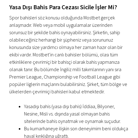
Yasa Dışı Bahis Para Cezası Sicile İşler Mi?
Spor bahisleri söz konusu olduğunda Mostbet gerçek
anlaşmadır. Web veya mobil uygulamalar üzerinden
sorunsuz bir şekilde bahis oynayabilirsiniz. Şirketin, sahip
olabileceğiniz herhangi bir şüpheniz veya sorununuz
konusunda size yardımcı olmaya her zaman hazır olan bir
ekibi vardır. Mostbet’in canlı bahisler bölümü, olası tüm
etkinliklere çevrimiçi bir bahisçi olarak bahis yapmanıza
olanak tanır. Bu bölümde İngiliz milli takımlarının yanı sıra
Premier League, Championship ve Football League gibi
popüler liglerin maçlarını bulabilirsiniz. Şirket, tüm bölge ve
ülkelerden çevrimiçi bahisleri kabul etmektedir.
Yasadışı bahis (yasa dışı bahis) İddiaa, Bilyoner,
Nesine, Misli vs. dışında yasal olmayan bahis
sitelerinde bahis oynatmak ve oynamak suçudur.
Bu kumarhaneye ilişkin son deneyimim beni oldukça
hayal kırıklığına uğrattı.