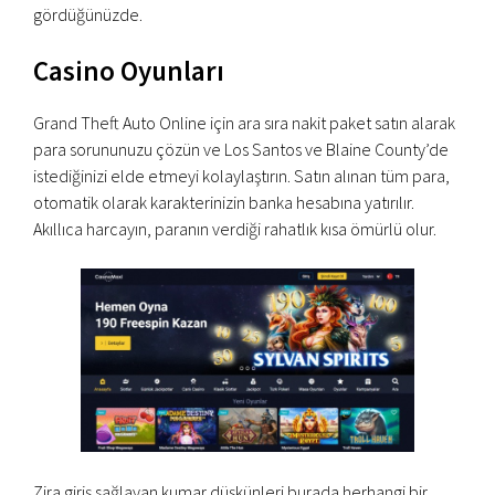
gördüğünüzde.
Casino Oyunları
Grand Theft Auto Online için ara sıra nakit paket satın alarak
para sorununuzu çözün ve Los Santos ve Blaine County’de
istediğinizi elde etmeyi kolaylaştırın. Satın alınan tüm para,
otomatik olarak karakterinizin banka hesabına yatırılır.
Akıllıca harcayın, paranın verdiği rahatlık kısa ömürlü olur.
Zira giriş sağlayan kumar düşkünleri burada herhangi bir