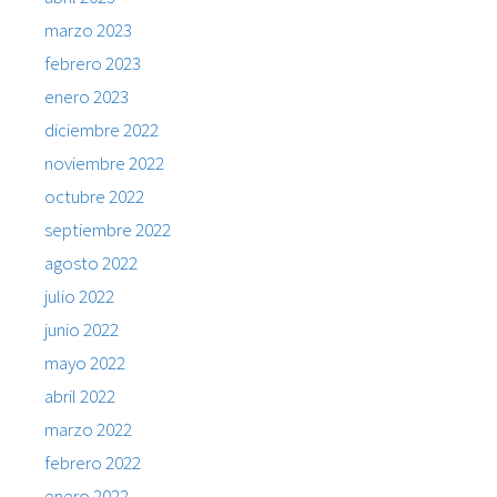
marzo 2023
febrero 2023
enero 2023
diciembre 2022
noviembre 2022
octubre 2022
septiembre 2022
agosto 2022
julio 2022
junio 2022
mayo 2022
abril 2022
marzo 2022
febrero 2022
enero 2022