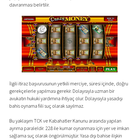
davranması belirtilir.
İlgili itiraz başvurusunun yetkili merciye, süresi içinde, doğru
gerekçelerle yapılması gerekir. Dolayısıyla uzman bir
avukatın hukuki yardımına ihtiyaç olur. Dolayısıyla yasadışı
bahis oynama fiili suç olarak sayılmaz.
Bu yaklaşım TCK ve Kabahatler Kanunu arasında yapılan
ayrıma paraleldir. 228 ile kumar oynanması için yer ve imkan
sağlama suç olarak öngörülmüştür. Yasa dışı bahise ilişkin