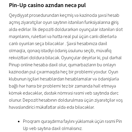
Pin-Up casino azndan necə pul
Qeydiyyat prosedurundan keçmiş və kazinoda şəxsi hesab
açmış ziyarətçilər oyun saytının istənilən funksiyalarına giriş
əldə edirlər. İlk depoziti doldurarkən oyunçular istənilən slot
maşınlarını, ruletləri və hətta real pul üçün canlı dilerlərlə
canlı oyunları seçə biləcəklər . Şəxsi hesabınıza daxil
olmaqla, qonaq istədiyi ödəniş üsulunu seçib, müvafiq
rekvizitləri doldura biləcək. Oyunçular deyirlər ki, pul dərhal
Pinup online hesaba daxil olur, qumarbazların bu onlayn
kazinodan pul çıxarmaqda heç bir problemi yoxdur. Oyun
klubunun işçiləri hesablardan hesablamalar və ödənişlərlə
bağlı hər hansı bir problemi tez bir zamanda həll etməyə
kömək edəcəklər, dəstək nömrəsi rəsmi veb saytında dərc
olunur. Depozit hesabının doldurulması üçün ziyarətçilər xoş
həvəsləndirici mükafatlar əldə edə biləcəklər.
Proqram quraşdırma faylını yükləmək üçün rəsmi Pin
Up veb saytına daxil olmalısınız.