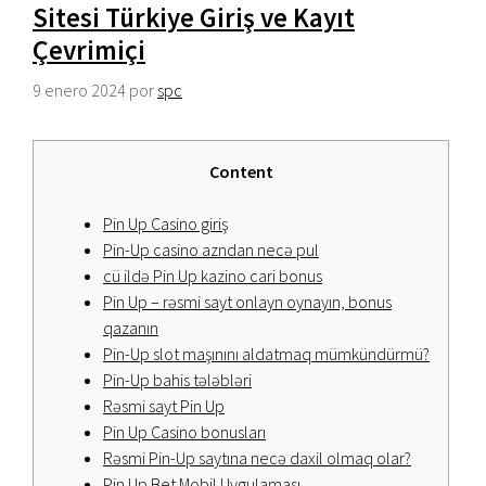
Sitesi Türkiye Giriş ve Kayıt
Çevrimiçi
9 enero 2024
por
spc
Content
Pin Up Casino giriş
Pin-Up casino azndan necə pul
cü ildə Pin Up kazino cari bonus
Pin Up – rəsmi sayt onlayn oynayın, bonus
qazanın
Pin-Up slot maşınını aldatmaq mümkündürmü?
Pin-Up bahis tələbləri
Rəsmi sayt Pin Up
Pin Up Casino bonusları
Rəsmi Pin-Up saytına necə daxil olmaq olar?
Pin Up Bet Mobil Uygulaması