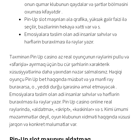
onun qumar klubunun qaydalar və şərtlər bölməsini
oxuması kifayətdir .
Pin-Up slot maşınları əla qrafika, yüksək gəlir faizi ilə
seçilir, bəzilərinin hekayə xətti var və s.
Emosiyalara təslim olan adi insanlar səhvlər və
hərflərin buraxılması ilə rəylər yazır.
Təxminən Pin Up casino az real oyunçunun rəylərini pullu və
«sifarişlə» ayırmaq üçün bu cür şərhlərin xarakterik
xüsusiyyətlərinə daha yaxından nəzər salmalısınız. Həqiqi
oyunçu Pin Up bet haqqında müsbət və ya mənfi rəy
buraxarsa, o , yeddi durğu işarəsinə əməl etməyəcək .
Emosiyalara təslim olan adi insanlar səhvlər və hərflərin
buraxılması ilə rəylər yazır. Pin Up casino online real
rəylərində, «aldatma», «skript», «kəskinlər» və s. Kimi ümumi
məzəmmətlər deyil, oyun klubunun xidməti haqqında xüsusi
jarqon və konkret məlumatlar var.
Pin-Up slot maşınını aldatmaq