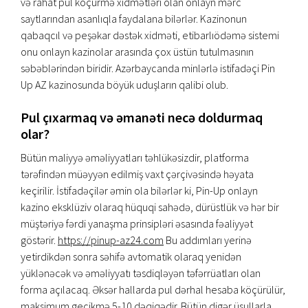
və rahat pul köçürmə xidmətləri olan onlayn mərc
saytlarından asanlıqla faydalana bilərlər. Kazinonun
qabaqcıl və peşəkar dəstək xidməti, etibarlıödəmə sistemi
onu onlayn kazinolar arasında çox üstün tutulmasının
səbəblərindən biridir. Azərbaycanda minlərlə istifadəçi Pin
Up AZ kazinosunda böyük uduşların qalibi olub.
Pul çıxarmaq və əmanəti necə doldurmaq
olar?
Bütün maliyyə əməliyyatları təhlükəsizdir, platforma
tərəfindən müəyyən edilmiş vaxt çərçivəsində həyata
keçirilir. İstifadəçilər əmin ola bilərlər ki, Pin-Up onlayn
kazino eksklüziv olaraq hüquqi sahədə, dürüstlük və hər bir
müştəriyə fərdi yanaşma prinsipləri əsasında fəaliyyət
göstərir.
https://pinup-az24.com
Bu addımları yerinə
yetirdikdən sonra səhifə avtomatik olaraq yenidən
yüklənəcək və əməliyyatı təsdiqləyən təfərrüatları olan
forma açılacaq. Əksər hallarda pul dərhal hesaba köçürülür,
maksimum gecikmə 5-10 dəqiqədir. Bütün digər üsullarla