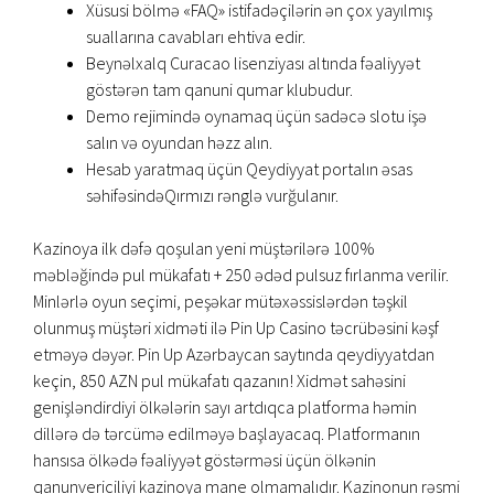
Xüsusi bölmə «FAQ» istifadəçilərin ən çox yayılmış
suallarına cavabları ehtiva edir.
Beynəlxalq Curacao lisenziyası altında fəaliyyət
göstərən tam qanuni qumar klubudur.
Demo rejimində oynamaq üçün sadəcə slotu işə
salın və oyundan həzz alın.
Hesab yaratmaq üçün Qeydiyyat portalın əsas
səhifəsindəQırmızı rənglə vurğulanır.
Kazinoya ilk dəfə qoşulan yeni müştərilərə 100%
məbləğində pul mükafatı + 250 ədəd pulsuz fırlanma verilir.
Minlərlə oyun seçimi, peşəkar mütəxəssislərdən təşkil
olunmuş müştəri xidməti ilə Pin Up Casino təcrübəsini kəşf
etməyə dəyər. Pin Up Azərbaycan saytında qeydiyyatdan
keçin, 850 AZN pul mükafatı qazanın! Xidmət sahəsini
genişləndirdiyi ölkələrin sayı artdıqca platforma həmin
dillərə də tərcümə edilməyə başlayacaq. Platformanın
hansısa ölkədə fəaliyyət göstərməsi üçün ölkənin
qanunvericiliyi kazinoya mane olmamalıdır. Kazinonun rəsmi