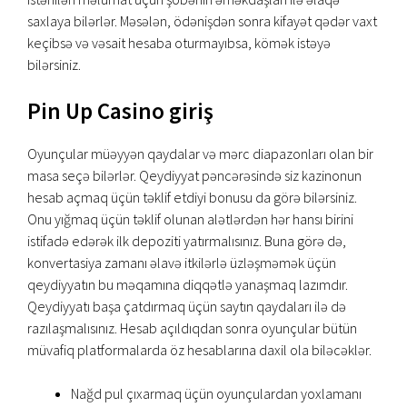
saxlaya bilərlər. Məsələn, ödənişdən sonra kifayət qədər vaxt
keçibsə və vəsait hesaba oturmayıbsa, kömək istəyə
bilərsiniz.
Pin Up Casino giriş
Oyunçular müəyyən qaydalar və mərc diapazonları olan bir
masa seçə bilərlər. Qeydiyyat pəncərəsində siz kazinonun
hesab açmaq üçün təklif etdiyi bonusu da görə bilərsiniz.
Onu yığmaq üçün təklif olunan alətlərdən hər hansı birini
istifadə edərək ilk depoziti yatırmalısınız. Buna görə də,
konvertasiya zamanı əlavə itkilərlə üzləşməmək üçün
qeydiyyatın bu məqamına diqqətlə yanaşmaq lazımdır.
Qeydiyyatı başa çatdırmaq üçün saytın qaydaları ilə də
razılaşmalısınız. Hesab açıldıqdan sonra oyunçular bütün
müvafiq platformalarda öz hesablarına daxil ola biləcəklər.
Nağd pul çıxarmaq üçün oyunçulardan yoxlamanı