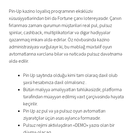
Pin-Up kazino loyallıq proqramının eksklüziv
xüsusiyyətlərindən biri də Fortune çarxı lotereyasıdır. Çarxın
fırlanması zamanı qurumun müştəriləri real pul, pulsuz
spinlər, cashback, multiplikatorlar və digər hədiyyələr
qazanmaq imkanı əldə edirlər. Öz növbəsində kazino
administrasiyası vurğulayır ki, bu məbləğ müxtəlif oyun
avtomatlarına xərclənə bilər və nəticədə pulsuz dəvətnamə
əldə edilir.
Pin Up saytında olduğu kimi tam olaraq daxil olub
şəxsi hesabınıza daxil olmalısınız .
Bütün maliyyə əməliyyatları təhlükəsizdir, platforma
tərəfindən müəyyən edilmiş vaxt çərçivəsində həyata
keçirilir.
Pin Up az pul və ya pulsuz oyun avtomatları
ziyarətçilər üçün əsas əyləncə formasıdır.
Pulsuz rejimi aktivləşdirən «DEMO» yazısı olan bir
düymə olacaq .