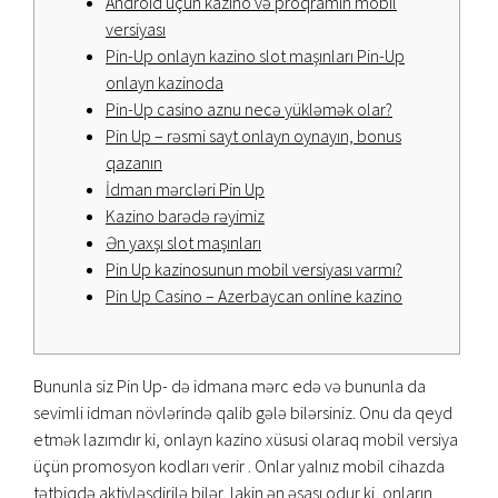
Android üçün kazino və proqramın mobil
versiyası
Pin-Up onlayn kazino slot maşınları Pin-Up
onlayn kazinoda
Pin-Up casino aznu necə yükləmək olar?
Pin Up – rəsmi sayt onlayn oynayın, bonus
qazanın
İdman mərcləri Pin Up
Kazino barədə rəyimiz
Ən yaxşı slot maşınları
Pin Up kazinosunun mobil versiyası varmı?
Pin Up Casino – Azerbaycan online kazino
Bununla siz Pin Up- də idmana mərc edə və bununla da
sevimli idman növlərində qalib gələ bilərsiniz. Onu da qeyd
etmək lazımdır ki, onlayn kazino xüsusi olaraq mobil versiya
üçün promosyon kodları verir . Onlar yalnız mobil cihazda
tətbiqdə aktivləşdirilə bilər, lakin ən əsası odur ki, onların