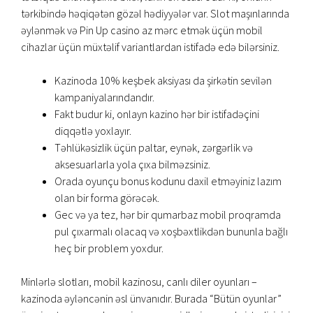
tərkibində həqiqətən gözəl hədiyyələr var. Slot maşınlarında
əylənmək və Pin Up casino az mərc etmək üçün mobil
cihazlar üçün müxtəlif variantlardan istifadə edə bilərsiniz.
Kazinoda 10% keşbek aksiyası da şirkətin sevilən
kampaniyalarındandır.
Fakt budur ki, onlayn kazino hər bir istifadəçini
diqqətlə yoxlayır.
Təhlükəsizlik üçün paltar, eynək, zərgərlik və
aksesuarlarla yola çıxa bilməzsiniz.
Orada oyunçu bonus kodunu daxil etməyiniz lazım
olan bir forma görəcək.
Gec və ya tez, hər bir qumarbaz mobil proqramda
pul çıxarmalı olacaq və xoşbəxtlikdən bununla bağlı
heç bir problem yoxdur.
Minlərlə slotları, mobil kazinosu, canlı diler oyunları –
kazinoda əyləncənin əsl ünvanıdır. Burada “Bütün oyunlar”