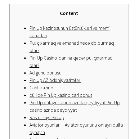
Content
Pin Up kazinosunun üstünlükləri və mənfi
cəhətləri
Pul çıxarmaq və əmanəti necə doldurmaq
olar?
Pin-Up Casino-dan nə qədər pul çıxarmaq
olar?
Ad günü bonusu
Pin Up AZ ödəniş vasitələri
Canlı kazino
cü ildə Pin Up kazino cari bonus
Pin-Up onlayn casino aznda qeydiyyat Pin-Up
casino aznda qeydiyyat
Rəsmi sayt Pin Up
Aviator oyunları – Aviator oyununu onlayn pulla
oynayın