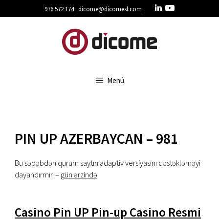
Saltar
976 572 174 ·
dicome@dicomesl.com
al
contenido
Menú
PIN UP AZERBAYCAN – 981
Bu səbəbdən qurum saytın adaptiv versiyasını dəstəkləməyi
dayandırmır. –
gün ərzində
Casino Pin UP Pin-up Casino Resmi