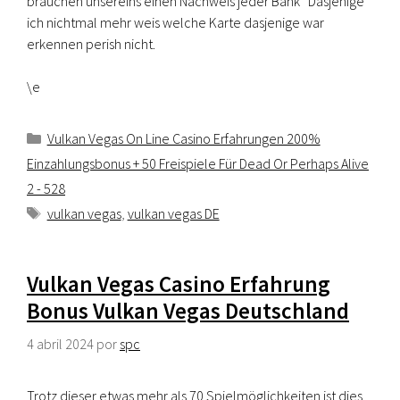
brauchen unsereins einen Nachweis jeder Bank“ Dasjenige
ich nichtmal mehr weis welche Karte dasjenige war
erkennen perish nicht.
\e
Categorías
Vulkan Vegas On Line Casino Erfahrungen 200%
Einzahlungsbonus + 50 Freispiele Für Dead Or Perhaps Alive
2 - 528
Etiquetas
vulkan vegas
,
vulkan vegas DE
Vulkan Vegas Casino Erfahrung
Bonus Vulkan Vegas Deutschland
4 abril 2024
por
spc
Trotz dieser etwas mehr als 70 Spielmöglichkeiten ist dies