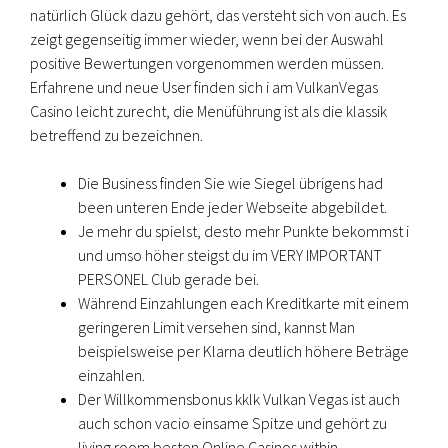
natürlich Glück dazu gehört, das versteht sich von auch. Es
zeigt gegenseitig immer wieder, wenn bei der Auswahl
positive Bewertungen vorgenommen werden müssen.
Erfahrene und neue User finden sich i am VulkanVegas
Casino leicht zurecht, die Menüführung ist als die klassik
betreffend zu bezeichnen.
Die Business finden Sie wie Siegel übrigens had
been unteren Ende jeder Webseite abgebildet.
Je mehr du spielst, desto mehr Punkte bekommst i
und umso höher steigst du im VERY IMPORTANT
PERSONEL Club gerade bei.
Während Einzahlungen each Kreditkarte mit einem
geringeren Limit versehen sind, kannst Man
beispielsweise per Klarna deutlich höhere Beträge
einzahlen.
Der Willkommensbonus kklk Vulkan Vegas ist auch
auch schon vacio einsame Spitze und gehört zu
living room besten Online Casinos within