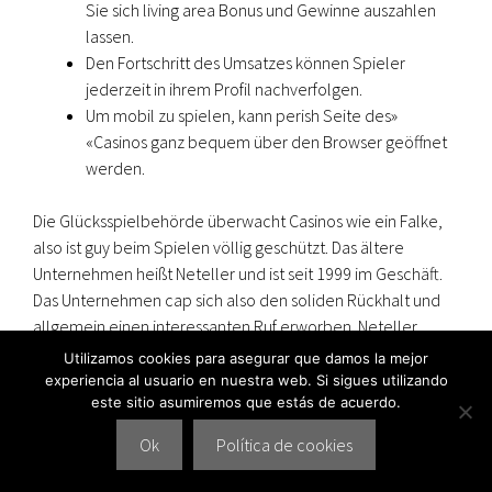
Sie sich living area Bonus und Gewinne auszahlen
lassen.
Den Fortschritt des Umsatzes können Spieler
jederzeit in ihrem Profil nachverfolgen.
Um mobil zu spielen, kann perish Seite des»
«Casinos ganz bequem über den Browser geöffnet
werden.
Die Glücksspielbehörde überwacht Casinos wie ein Falke,
also ist guy beim Spielen völlig geschützt. Das ältere
Unternehmen heißt Neteller und ist seit 1999 im Geschäft.
Das Unternehmen cap sich also den soliden Rückhalt und
allgemein einen interessanten Ruf erworben. Neteller
achtet besonders auf Sicherheit und verlangt ein Bild Ihres
Utilizamos cookies para asegurar que damos la mejor
Ausweises und dieses Gesichts des Benutzers. Es gibt
experiencia al usuario en nuestra web. Si sigues utilizando
este sitio asumiremos que estás de acuerdo.
allerlei verschiedene Online-Geldbörsen im Web, bei
Feuer speiender berg (umgangssprachlich) Vegas finden
Ok
Política de cookies
Sie auch einige bei der Liste.