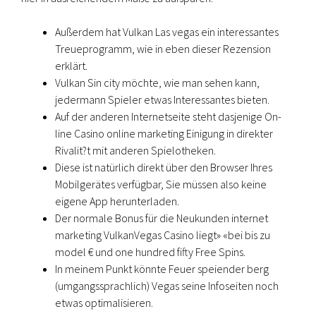
Außerdem hat Vulkan Las vegas ein interessantes
Treueprogramm, wie in eben dieser Rezension
erklärt.
Vulkan Sin city möchte, wie man sehen kann,
jedermann Spieler etwas Interessantes bieten.
Auf der anderen Internetseite steht dasjenige On-
line Casino online marketing Einigung in direkter
Rivalit?t mit anderen Spielotheken.
Diese ist natürlich direkt über den Browser Ihres
Mobilgerätes verfügbar, Sie müssen also keine
eigene App herunterladen.
Der normale Bonus für die Neukunden internet
marketing VulkanVegas Casino liegt» «bei bis zu
model € und one hundred fifty Free Spins.
In meinem Punkt könnte Feuer speiender berg
(umgangssprachlich) Vegas seine Infoseiten noch
etwas optimalisieren.