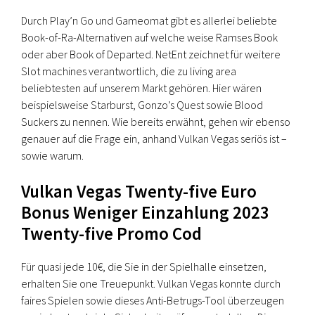
Durch Play’n Go und Gameomat gibt es allerlei beliebte
Book-of-Ra-Alternativen auf welche weise Ramses Book
oder aber Book of Departed. NetEnt zeichnet für weitere
Slot machines verantwortlich, die zu living area
beliebtesten auf unserem Markt gehören. Hier wären
beispielsweise Starburst, Gonzo’s Quest sowie Blood
Suckers zu nennen. Wie bereits erwähnt, gehen wir ebenso
genauer auf die Frage ein, anhand Vulkan Vegas seriös ist –
sowie warum.
Vulkan Vegas Twenty-five Euro
Bonus Weniger Einzahlung 2023
Twenty-five Promo Cod
Für quasi jede 10€, die Sie in der Spielhalle einsetzen,
erhalten Sie one Treuepunkt. Vulkan Vegas konnte durch
faires Spielen sowie dieses Anti-Betrugs-Tool überzeugen