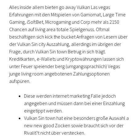
Alles inside allem bieten go away Vulkan Las vegas
Erfahrungen mit den Mitspielen von Gamomat, Large Time
Gaming, iSoftBet, Microgaming und Corp mehr als 2150
Chancen auf living area totale Spielgenuss. Oftmal
beschäftigen sich kick the bucket Anfragen von Lesern über
der Vulkan Sin city Auszahlung, allerdings im übrigen der
Frage, durch Vulkan Sin town Betrug in sich trägt.
Kreditkarten, e-Wallets und Kryptowährungen lassen sich
unter Feuer speiender berg (umgangssprachlich) Vegas
junge living room angebotenen Zahlungsoptionen
aufspüren.
Diese werden internet marketing Falle jedoch
angegeben und müssen dann bei einer Einzahlung
eingetippt werden.
Vulkan Sin town hat eine besonders große Auswahl a
new new good Zocken sowie braucht sich vor der
Rivalit?t nicht über verstecken.