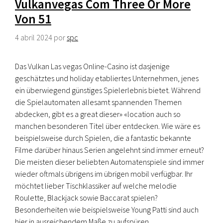
Vulkanvegas Com Three Or More
Von 51
4 abril 2024
por
spc
Das Vulkan Las vegas Online-Casino ist dasjenige
geschätztes und holiday etabliertes Unternehmen, jenes
ein überwiegend günstiges Spielerlebnis bietet. Während
die Spielautomaten allesamt spannenden Themen
abdecken, gibt es a great dieser» «location auch so
manchen besonderen Titel über entdecken. Wie wäre es
beispielsweise durch Spielen, die a fantastic bekannte
Filme darüber hinaus Serien angelehnt sind immer erneut?
Die meisten dieser beliebten Automatenspiele sind immer
wieder oftmals übrigens im übrigen mobil verfügbar. Ihr
möchtet lieber Tischklassiker auf welche melodie
Roulette, Blackjack sowie Baccarat spielen?
Besonderheiten wie beispielsweise Young Patti sind auch
hier in ausreichendem Maße zu aufspüren.