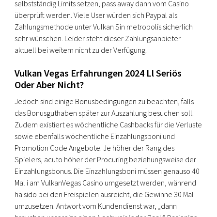
selbstständig Limits setzen, pass away dann vom Casino
überprüft werden. Viele User würden sich Paypal als
Zahlungsmethode unter Vulkan Sin metropolis sicherlich
sehr wünschen. Leider steht dieser Zahlungsanbieter
aktuell bei weitem nicht zu der Verfügung.
Vulkan Vegas Erfahrungen 2024 Ll Seriös
Oder Aber Nicht?
Jedoch sind einige Bonusbedingungen zu beachten, falls
das Bonusguthaben später zur Auszahlung besuchen soll.
Zudem existiert es wöchentliche Cashbacks für die Verluste
sowie ebenfalls wöchentliche Einzahlungsboni und
Promotion Code Angebote. Je höher der Rang des
Spielers, acuto höher der Procuring beziehungsweise der
Einzahlungsbonus. Die Einzahlungsboni müssen genauso 40
Mal i am VulkanVegas Casino umgesetzt werden, während
ha sido bei den Freispielen ausreicht, die Gewinne 30 Mal
umzusetzen. Antwort vom Kundendienst war, „dann