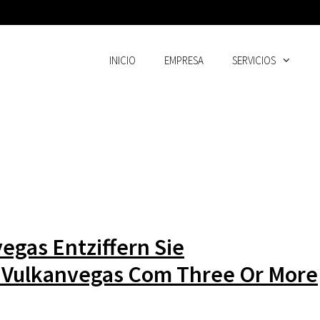
INICIO
EMPRESA
SERVICIOS
gas Entziffern Sie
Vulkanvegas Com Three Or More