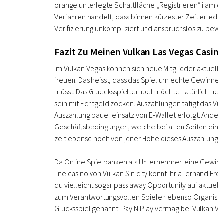
orange unterlegte Schaltfläche „Registrieren“ i am 
Verfahren handelt, dass binnen kürzester Zeit erl
Verifizierung unkompliziert und anspruchslos zu bew
Fazit Zu Meinen Vulkan Las Vegas Casi
Im Vulkan Vegas können sich neue Mitglieder aktuel
freuen. Das heisst, dass das Spiel um echte Gewinne
müsst. Das Gluecksspieltempel möchte natürlich he
sein mit Echtgeld zocken. Auszahlungen tätigt das 
Auszahlung bauer einsatz von E-Wallet erfolgt. And
Geschäftsbedingungen, welche bei allen Seiten eing
zeit ebenso noch von jener Höhe dieses Auszahlung
Da Online Spielbanken als Unternehmen eine Gewinn
line casino von Vulkan Sin city könnt ihr allerhand 
du vielleicht sogar pass away Opportunity auf aktu
zum Verantwortungsvollen Spielen ebenso Organisa
Glücksspiel genannt. Pay N Play vermag bei Vulkan 