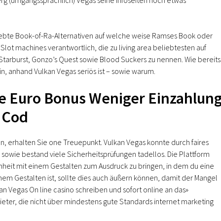
iebte Book-of-Ra-Alternativen auf welche weise Ramses Book oder
Slot machines verantwortlich, die zu living area beliebtesten auf
Starburst, Gonzo’s Quest sowie Blood Suckers zu nennen. Wie bereits
n, anhand Vulkan Vegas seriös ist – sowie warum.
e Euro Bonus Weniger Einzahlun
 Cod
zen, erhalten Sie one Treuepunkt. Vulkan Vegas konnte durch faires
sowie bestand viele Sicherheitsprüfungen tadellos. Die Plattform
nheit mit einem Gestalten zum Ausdruck zu bringen, in dem du eine
nem Gestalten ist, sollte dies auch äußern können, damit der Mangel
n Vegas On line casino schreiben und sofort online an das»
ter, die nicht über mindestens gute Standards internet marketing