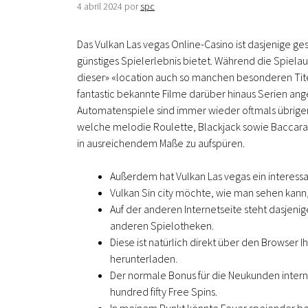
4 abril 2024
por
spc
Das Vulkan Las vegas Online-Casino ist dasjenige g
günstiges Spielerlebnis bietet. Während die Spie
dieser» «location auch so manchen besonderen Tite
fantastic bekannte Filme darüber hinaus Serien ang
Automatenspiele sind immer wieder oftmals übrigens
welche melodie Roulette, Blackjack sowie Baccarat 
in ausreichendem Maße zu aufspüren.
Außerdem hat Vulkan Las vegas ein interess
Vulkan Sin city möchte, wie man sehen kann
Auf der anderen Internetseite steht dasjenige
anderen Spielotheken.
Diese ist natürlich direkt über den Browser 
herunterladen.
Der normale Bonus für die Neukunden intern
hundred fifty Free Spins.
In meinem Punkt könnte Feuer speiender ber