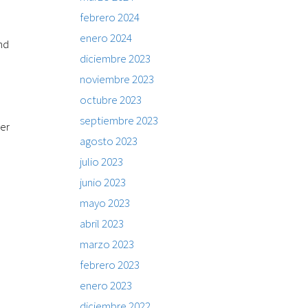
febrero 2024
enero 2024
nd
diciembre 2023
noviembre 2023
octubre 2023
septiembre 2023
ier
agosto 2023
julio 2023
junio 2023
mayo 2023
abril 2023
marzo 2023
febrero 2023
enero 2023
diciembre 2022