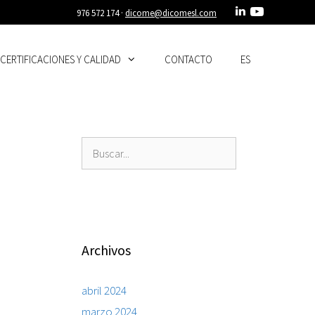
976 572 174 ·
dicome@dicomesl.com
CERTIFICACIONES Y CALIDAD
CONTACTO
ES
Buscar:
Archivos
abril 2024
marzo 2024