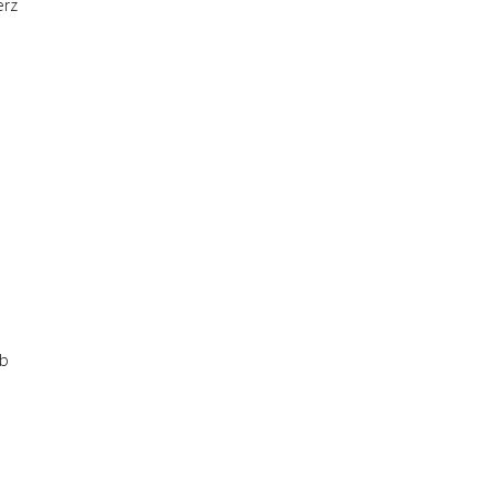
erz
ub