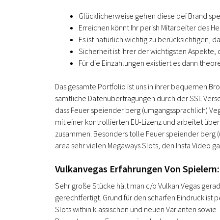
Glücklicherweise gehen diese bei Brand spei
Erreichen könnt Ihr perish Mitarbeiter des He
Es ist natürlich wichtig zu berücksichtigen
Sicherheit ist ihrer der wichtigsten Aspekte,
Für die Einzahlungen existiert es dann theo
Das gesamte Portfolio ist uns in ihrer bequemen B
sämtliche Datenübertragungen durch der SSL Verschl
dass Feuer speiender berg (umgangssprachlich) Vegas 
mit einer kontrollierten EU-Lizenz und arbeitet ü
zusammen. Besonders tolle Feuer speiender berg (u
area sehr vielen Megaways Slots, den Insta Video 
Vulkanvegas Erfahrungen Von Spielern:
Sehr große Stücke hält man c/o Vulkan Vegas gerade
gerechtfertigt. Grund für den scharfen Eindruck ist 
Slots within klassischen und neuen Varianten sowie T